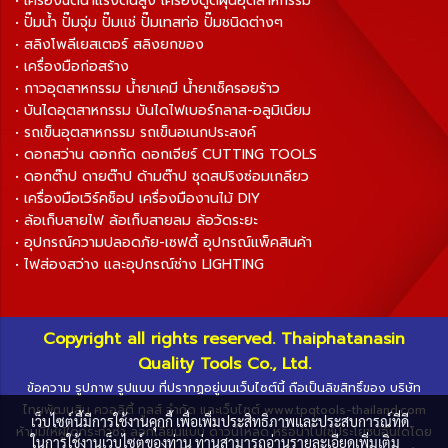
• เครื่องฉีดน้ำแรงดันสูง เครื่องดูดฝุ่นอุตสาหกรรม
• ปั๊มน้ำ ปั๊มจุ่ม ปั๊มแช่ ปั๊มเทสท่อ ปั๊มชนิดต่างๆ
• สลิงโพลีเยสเตอร์ สลิงยกของ
• เครื่องมือก่อสร้าง
• กาวอุตสาหกรรม น้ำยาเคมี น้ำยาเช็ครอยร้าว
• บันไดอุตสาหกรรม บันไดไฟเบอร์กลาส-อลูมิเนียม
• รถเข็นอุตสาหกรรม รถเข็นอเนกประสงค์
• ดอกสว่าน ดอกกัด ดอกเจียร์ CUTTING TOOLS
• ดอกต๊าป ดายต๊าป ด้ามต๊าป ชุดสปริงซ่อมเกลียว
• เครื่องมือเวิร์คช็อป เครื่องมืองานไม้ DIY
• ล้อเก็บสายไฟ ล้อเก็บสายลม ล้อวัดระยะ
• อุปกรณ์ความปลอดภัย-เซฟตี้ อุปกรณ์แพ็คสินค้า
• ไฟส่องสว่าง และอุปกรณ์ช่าง LIGHTING
Copyright all rights reserved. Thaiphatanasin
Quality Tools Co., Ltd.
ข้อความ รูปภาพ รูปแบบ ที่ปรากฏอยู่บนเว็บไซต์นี้ ถือเป็นลิขสิทธิ์ของ บริษัท
ไทยพัฒนสิน ควอลิตี้ ทูลส์ จำกัด และเว็บไซต์ www.tpqtools-thailand.com
เว็บไซต์นี้มีการใช้งานคุกกี้ เพื่อเพิ่มประสิทธิภาพและประสบการณ์ที่ดี
ห้ามมิให้ผู้ใดกระทำซ้ำ ลอกเลียนแบบ ดาวน์โหลด หรือนำไปใช้ประโยชน์อื่นใดโดย
ในการใช้งานเว็บไซต์ของท่าน ท่านสามารถอ่านรายละเอียดเพิ่มเติม