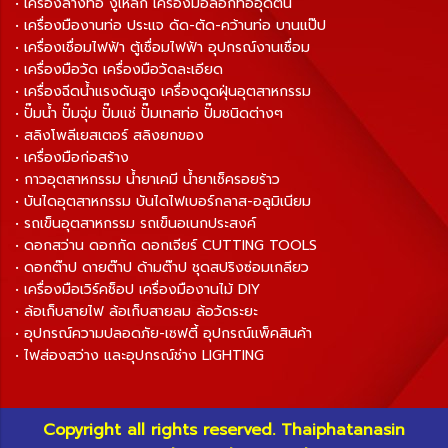
• เครื่องล้างท่อ งูเหล็ก เครื่องมือลอกท่ออุดตัน
• เครื่องมืองานท่อ ประแจ ดัด-ตัด-คว้านท่อ บานแป๊ป
• เครื่องเชื่อมไฟฟ้า ตู้เชื่อมไฟฟ้า อุปกรณ์งานเชื่อม
• เครื่องมือวัด เครื่องมือวัดละเอียด
• เครื่องฉีดน้ำแรงดันสูง เครื่องดูดฝุ่นอุตสาหกรรม
• ปั๊มน้ำ ปั๊มจุ่ม ปั๊มแช่ ปั๊มเทสท่อ ปั๊มชนิดต่างๆ
• สลิงโพลีเยสเตอร์ สลิงยกของ
• เครื่องมือก่อสร้าง
• กาวอุตสาหกรรม น้ำยาเคมี น้ำยาเช็ครอยร้าว
• บันไดอุตสาหกรรม บันไดไฟเบอร์กลาส-อลูมิเนียม
• รถเข็นอุตสาหกรรม รถเข็นอเนกประสงค์
• ดอกสว่าน ดอกกัด ดอกเจียร์ CUTTING TOOLS
• ดอกต๊าป ดายต๊าป ด้ามต๊าป ชุดสปริงซ่อมเกลียว
• เครื่องมือเวิร์คช็อป เครื่องมืองานไม้ DIY
• ล้อเก็บสายไฟ ล้อเก็บสายลม ล้อวัดระยะ
• อุปกรณ์ความปลอดภัย-เซฟตี้ อุปกรณ์แพ็คสินค้า
• ไฟส่องสว่าง และอุปกรณ์ช่าง LIGHTING
Copyright all rights reserved. Thaiphatanasin