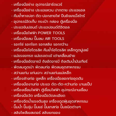
• เครื่องมือช่าง อุปกรณ์ฮาร์ดแวร์
• เครื่องมือช่าง ประแจแหวน ปากตาย ประแจแอล
• คีมย้ำหางปลา ตัด-ปอกสายไฟ ปืนยิงเคเบิ้ลไทร์
• อุปกรณ์จัดเก็บ กระเป๋า กล่อง ตู้เครื่องมือ
• ประแจขันปอนด์ ประแจปอนด์ดิจิตอล
• เครื่องมือไฟฟ้า POWER TOOLS
• เครื่องมือลม ปั๊มลม AIR TOOLS
• รอกโซ่ รอกโยก รอกสลิง รอกกว้าน
• เครื่องมือไฮโดรลิค คีมย้ำไฮโดรลิค เหล็กดูดมู่เลย์
• แม่แรงยกรถ แม่แรงตะเข้ เต่าเคลื่อนย้าย
• เครื่องมืออัดจารบี ถังอัดจารบี ถังเติมน้ำมันเกียร์
• พัดลมดูดเป่า พัดลมท่อ พัดลมอุตสาหกรรม
• สว่านแท่น แท่นเจาะ สว่านแท่นแม่เหล็ก
• เครื่องล้างท่อ งูเหล็ก เครื่องมือลอกท่ออุดตัน
• เครื่องมืองานท่อ ประแจ ดัด-ตัด-คว้านท่อ บานแป๊ป
• เครื่องเชื่อมไฟฟ้า ตู้เชื่อมไฟฟ้า อุปกรณ์งานเชื่อม
• เครื่องมือวัด เครื่องมือวัดละเอียด
• เครื่องฉีดน้ำแรงดันสูง เครื่องดูดฝุ่นอุตสาหกรรม
• ปั๊มน้ำ ปั๊มจุ่ม ปั๊มแช่ ปั๊มเทสท่อ ปั๊มชนิดต่างๆ
• สลิงโพลีเยสเตอร์ สลิงยกของ