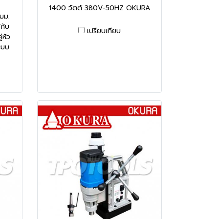
1400 วัตต์ 380V-50HZ OKURA
มม.
กับ
เปรียบเทียบ
่หัว
ระบบ