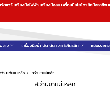
วร์ เครื่องมือไฟฟ้า เครื่องมือลม เครื่องมือไฮโดรลิคมืออาชีพ แ
มือช่าง
เครื่องมือย้ำ ตัด ดัด เจาะ ไฮโดรลิค
แม่แรงยกร
สว่านแท่นแม่เหล็ก
สว่านขาแม่เหล็ก
สว่านขาแม่เหล็ก