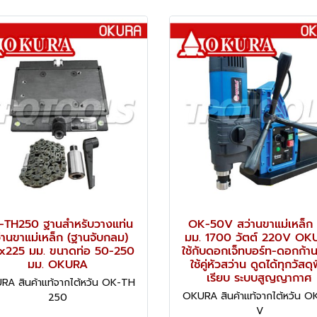
-TH250 ฐานสำหรับวางแท่น
OK-50V สว่านขาแม่เหล็ก
่านขาแม่เหล็ก (ฐานจับกลม)
มม. 1700 วัตต์ 220V OK
x225 มม. ขนาดท่อ 50-250
ใช้กับดอกเจ็ทบอร์ท-ดอกก้า
มม. OKURA
ใช้คู่หัวสว่าน ดูดได้ทุกวัสดุพ
เรียบ ระบบสูญญากาศ
RA สินค้าแท้จากไต้หวัน OK-TH
OKURA สินค้าแท้จากไต้หวัน O
250
V