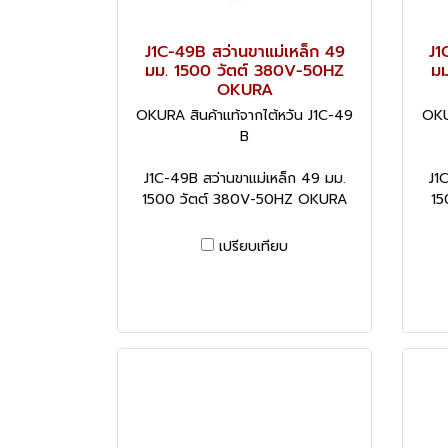
J1C-49B สว่านขาแม่เหล็ก 49
J1
มม. 1500 วัตต์ 380V-50HZ
มม
OKURA
OKURA สินค้าแท้จากไต้หวัน J1C-49
OKU
B
J1C-49B สว่านขาแม่เหล็ก 49 มม.
J1
1500 วัตต์ 380V-50HZ OKURA
15
เปรียบเทียบ