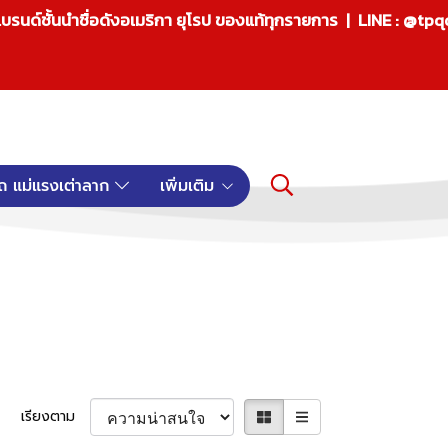
บรนด์ชั้นนำชื่อดังอเมริกา ยุโรป ของแท้ทุกรายการ | LINE : @tp
ถ แม่แรงเต่าลาก
เพิ่มเติม
เรียงตาม