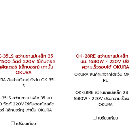
-35LS สว่านขาแม่เหล็ก 35
OK-28RE สว่านขาแม่เหล็ก
 1500 วัตต์ 220V ใช้กับดอก
มม. 1680W - 220V ปรั
คัตเตอร์ (เจ็ทบอร์ท) เท่านั้น
ความเร็วรอบได้ OKUR
OKURA
OKURA สินค้าแท้จากไต้หวัน O
A สินค้าแท้จากไต้หวัน OK-35L
RE
S
OK-28RE สว่านขาแม่เหล็ก 28
-35LS สว่านขาแม่เหล็ก 35 มม.
1680W - 220V ปรับความเร็วร
0 วัตต์ 220V ใช้กับดอกโฮลคัต
OKURA
อร์ (เจ็ทบอร์ท) เท่านั้น OKURA
เปรียบเทียบ
เปรียบเทียบ