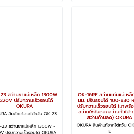
23 สว่านขาแม่เหล็ก 1300W
OK-16RE สว่านแท่นแม่เหล็
 220V ปรับความเร็วรอบได้
มม. ปรับรอบได้ 100-830 
OKURA
ปรับความเร็วรอบได้ (มาพร้อ
สว่านใช้กับดอกสว่านทั่วไป
RA สินค้าแท้จากไต้หวัน OK-23
สว่านก้านลด) OKURA
OKURA สินค้าแท้จากไต้หวัน O
-23 สว่านขาแม่เหล็ก 1300W -
E
V ปรับความเร็วรอบได้ OKURA