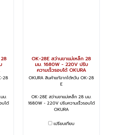
 28
OK-28E สว่านขาแม่เหล็ก 28
บ
มม. 1680W - 220V ปรับ
A
ความเร็วรอบได้ OKURA
K-28
OKURA สินค้าแท้จากไต้หวัน OK-28
E
 มม.
OK-28E สว่านขาแม่เหล็ก 28 มม.
อบได้
1680W - 220V ปรับความเร็วรอบได้
OKURA
เปรียบเทียบ