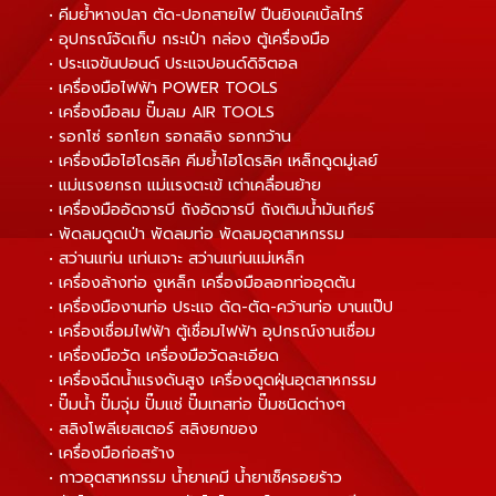
• คีมย้ำหางปลา ตัด-ปอกสายไฟ ปืนยิงเคเบิ้ลไทร์
• อุปกรณ์จัดเก็บ กระเป๋า กล่อง ตู้เครื่องมือ
• ประแจขันปอนด์ ประแจปอนด์ดิจิตอล
• เครื่องมือไฟฟ้า POWER TOOLS
• เครื่องมือลม ปั๊มลม AIR TOOLS
• รอกโซ่ รอกโยก รอกสลิง รอกกว้าน
• เครื่องมือไฮโดรลิค คีมย้ำไฮโดรลิค เหล็กดูดมู่เลย์
• แม่แรงยกรถ แม่แรงตะเข้ เต่าเคลื่อนย้าย
• เครื่องมืออัดจารบี ถังอัดจารบี ถังเติมน้ำมันเกียร์
• พัดลมดูดเป่า พัดลมท่อ พัดลมอุตสาหกรรม
• สว่านแท่น แท่นเจาะ สว่านแท่นแม่เหล็ก
• เครื่องล้างท่อ งูเหล็ก เครื่องมือลอกท่ออุดตัน
• เครื่องมืองานท่อ ประแจ ดัด-ตัด-คว้านท่อ บานแป๊ป
• เครื่องเชื่อมไฟฟ้า ตู้เชื่อมไฟฟ้า อุปกรณ์งานเชื่อม
• เครื่องมือวัด เครื่องมือวัดละเอียด
• เครื่องฉีดน้ำแรงดันสูง เครื่องดูดฝุ่นอุตสาหกรรม
• ปั๊มน้ำ ปั๊มจุ่ม ปั๊มแช่ ปั๊มเทสท่อ ปั๊มชนิดต่างๆ
• สลิงโพลีเยสเตอร์ สลิงยกของ
• เครื่องมือก่อสร้าง
• กาวอุตสาหกรรม น้ำยาเคมี น้ำยาเช็ครอยร้าว