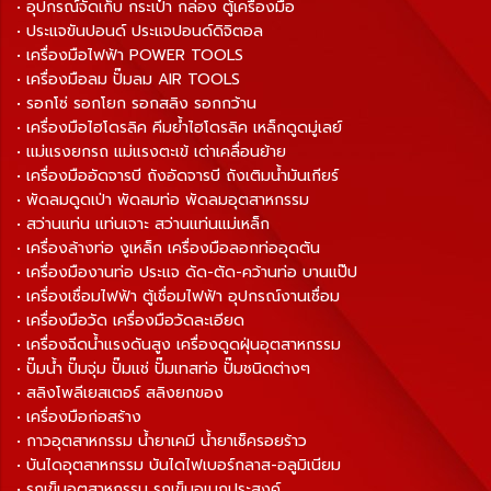
• อุปกรณ์จัดเก็บ กระเป๋า กล่อง ตู้เครื่องมือ
• ประแจขันปอนด์ ประแจปอนด์ดิจิตอล
• เครื่องมือไฟฟ้า POWER TOOLS
• เครื่องมือลม ปั๊มลม AIR TOOLS
• รอกโซ่ รอกโยก รอกสลิง รอกกว้าน
• เครื่องมือไฮโดรลิค คีมย้ำไฮโดรลิค เหล็กดูดมู่เลย์
• แม่แรงยกรถ แม่แรงตะเข้ เต่าเคลื่อนย้าย
• เครื่องมืออัดจารบี ถังอัดจารบี ถังเติมน้ำมันเกียร์
• พัดลมดูดเป่า พัดลมท่อ พัดลมอุตสาหกรรม
• สว่านแท่น แท่นเจาะ สว่านแท่นแม่เหล็ก
• เครื่องล้างท่อ งูเหล็ก เครื่องมือลอกท่ออุดตัน
• เครื่องมืองานท่อ ประแจ ดัด-ตัด-คว้านท่อ บานแป๊ป
• เครื่องเชื่อมไฟฟ้า ตู้เชื่อมไฟฟ้า อุปกรณ์งานเชื่อม
• เครื่องมือวัด เครื่องมือวัดละเอียด
• เครื่องฉีดน้ำแรงดันสูง เครื่องดูดฝุ่นอุตสาหกรรม
• ปั๊มน้ำ ปั๊มจุ่ม ปั๊มแช่ ปั๊มเทสท่อ ปั๊มชนิดต่างๆ
• สลิงโพลีเยสเตอร์ สลิงยกของ
• เครื่องมือก่อสร้าง
• กาวอุตสาหกรรม น้ำยาเคมี น้ำยาเช็ครอยร้าว
• บันไดอุตสาหกรรม บันไดไฟเบอร์กลาส-อลูมิเนียม
• รถเข็นอุตสาหกรรม รถเข็นอเนกประสงค์