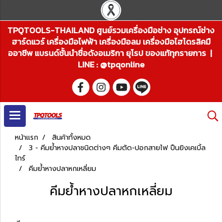
TPQTOOLS-THAILAND ศูนย์รวมเครื่องมือช่าง อุปกรณ์ช่าง
ฮาร์ดแวร์ เครื่องมือไฟฟ้า เครื่องมือลม เครื่องมือไฮโดรลิคมื
ออาชีพ แบรนด์ชั้นนำชื่อดังอเมริกา ยุโรป ของแท้ทุกรายการ |
LINE : @tpqonline
หน้าแรก
สินค้าทั้งหมด
3 - คีมย้ำหางปลาชนิดต่างๆ คีมตัด-ปอกสายไฟ ปืนยิงเคเบิ้ล
ไทร์
คีมย้ำหางปลาหกเหลี่ยม
คีมย้ำหางปลาหกเหลี่ยม