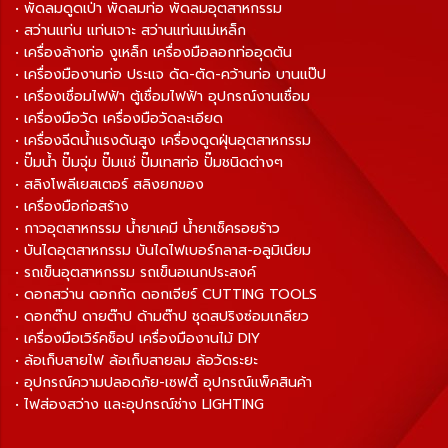
• พัดลมดูดเป่า พัดลมท่อ พัดลมอุตสาหกรรม
• สว่านแท่น แท่นเจาะ สว่านแท่นแม่เหล็ก
• เครื่องล้างท่อ งูเหล็ก เครื่องมือลอกท่ออุดตัน
• เครื่องมืองานท่อ ประแจ ดัด-ตัด-คว้านท่อ บานแป๊ป
• เครื่องเชื่อมไฟฟ้า ตู้เชื่อมไฟฟ้า อุปกรณ์งานเชื่อม
• เครื่องมือวัด เครื่องมือวัดละเอียด
• เครื่องฉีดน้ำแรงดันสูง เครื่องดูดฝุ่นอุตสาหกรรม
• ปั๊มน้ำ ปั๊มจุ่ม ปั๊มแช่ ปั๊มเทสท่อ ปั๊มชนิดต่างๆ
• สลิงโพลีเยสเตอร์ สลิงยกของ
• เครื่องมือก่อสร้าง
• กาวอุตสาหกรรม น้ำยาเคมี น้ำยาเช็ครอยร้าว
• บันไดอุตสาหกรรม บันไดไฟเบอร์กลาส-อลูมิเนียม
• รถเข็นอุตสาหกรรม รถเข็นอเนกประสงค์
• ดอกสว่าน ดอกกัด ดอกเจียร์ CUTTING TOOLS
• ดอกต๊าป ดายต๊าป ด้ามต๊าป ชุดสปริงซ่อมเกลียว
• เครื่องมือเวิร์คช็อป เครื่องมืองานไม้ DIY
• ล้อเก็บสายไฟ ล้อเก็บสายลม ล้อวัดระยะ
• อุปกรณ์ความปลอดภัย-เซฟตี้ อุปกรณ์แพ็คสินค้า
• ไฟส่องสว่าง และอุปกรณ์ช่าง LIGHTING