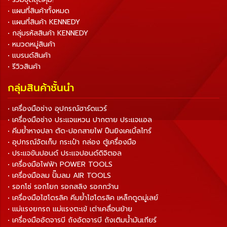
• แผนที่สินค้าทั้งหมด
• แผนที่สินค้า KENNEDY
• กลุ่มรหัสสินค้า KENNEDY
• หมวดหมู่สินค้า
• แบรนด์สินค้า
• รีวิวสินค้า
กลุ่มสินค้าชั้นนำ
• เครื่องมือช่าง อุปกรณ์ฮาร์ดแวร์
• เครื่องมือช่าง ประแจแหวน ปากตาย ประแจแอล
• คีมย้ำหางปลา ตัด-ปอกสายไฟ ปืนยิงเคเบิ้ลไทร์
• อุปกรณ์จัดเก็บ กระเป๋า กล่อง ตู้เครื่องมือ
• ประแจขันปอนด์ ประแจปอนด์ดิจิตอล
• เครื่องมือไฟฟ้า POWER TOOLS
• เครื่องมือลม ปั๊มลม AIR TOOLS
• รอกโซ่ รอกโยก รอกสลิง รอกกว้าน
• เครื่องมือไฮโดรลิค คีมย้ำไฮโดรลิค เหล็กดูดมู่เลย์
• แม่แรงยกรถ แม่แรงตะเข้ เต่าเคลื่อนย้าย
• เครื่องมืออัดจารบี ถังอัดจารบี ถังเติมน้ำมันเกียร์