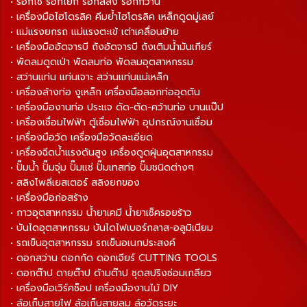
• รอกโซ่ รอกโยก รอกสลิง รอกกว้าน
• เครื่องมือไฮโดรลิค คีมย้ำไฮโดรลิค เหล็กดูดมู่เลย์
• แม่แรงยกรถ แม่แรงตะเข้ เต่าเคลื่อนย้าย
• เครื่องมืออัดจารบี ถังอัดจารบี ถังเติมน้ำมันเกียร์
• พัดลมดูดเป่า พัดลมท่อ พัดลมอุตสาหกรรม
• สว่านแท่น แท่นเจาะ สว่านแท่นแม่เหล็ก
• เครื่องล้างท่อ งูเหล็ก เครื่องมือลอกท่ออุดตัน
• เครื่องมืองานท่อ ประแจ ดัด-ตัด-คว้านท่อ บานแป๊ป
• เครื่องเชื่อมไฟฟ้า ตู้เชื่อมไฟฟ้า อุปกรณ์งานเชื่อม
• เครื่องมือวัด เครื่องมือวัดละเอียด
• เครื่องฉีดน้ำแรงดันสูง เครื่องดูดฝุ่นอุตสาหกรรม
• ปั๊มน้ำ ปั๊มจุ่ม ปั๊มแช่ ปั๊มเทสท่อ ปั๊มชนิดต่างๆ
• สลิงโพลีเยสเตอร์ สลิงยกของ
• เครื่องมือก่อสร้าง
• กาวอุตสาหกรรม น้ำยาเคมี น้ำยาเช็ครอยร้าว
• บันไดอุตสาหกรรม บันไดไฟเบอร์กลาส-อลูมิเนียม
• รถเข็นอุตสาหกรรม รถเข็นอเนกประสงค์
• ดอกสว่าน ดอกกัด ดอกเจียร์ CUTTING TOOLS
• ดอกต๊าป ดายต๊าป ด้ามต๊าป ชุดสปริงซ่อมเกลียว
• เครื่องมือเวิร์คช็อป เครื่องมืองานไม้ DIY
• ล้อเก็บสายไฟ ล้อเก็บสายลม ล้อวัดระยะ