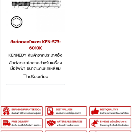
ข้อต่อดอกไขควง KEN-573-
6010K
KENNEDY สินค้าจากประเทศอัง
กฤษ-1
ข้อต่อดอกไขควงสำหรับเครื่อง
มือไฟฟ้า ขนาดแกนหกเหลี่ยม
1/4" KENNEDY Direct Drive
เปรียบเทียบ
Adaptors for Power Tools -
Magnetic