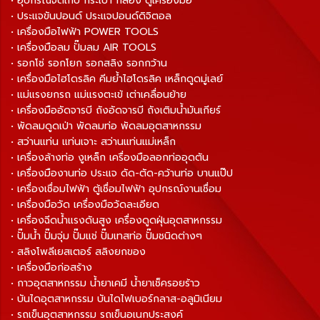
• อุปกรณ์จัดเก็บ กระเป๋า กล่อง ตู้เครื่องมือ
• ประแจขันปอนด์ ประแจปอนด์ดิจิตอล
• เครื่องมือไฟฟ้า POWER TOOLS
• เครื่องมือลม ปั๊มลม AIR TOOLS
• รอกโซ่ รอกโยก รอกสลิง รอกกว้าน
• เครื่องมือไฮโดรลิค คีมย้ำไฮโดรลิค เหล็กดูดมู่เลย์
• แม่แรงยกรถ แม่แรงตะเข้ เต่าเคลื่อนย้าย
• เครื่องมืออัดจารบี ถังอัดจารบี ถังเติมน้ำมันเกียร์
• พัดลมดูดเป่า พัดลมท่อ พัดลมอุตสาหกรรม
• สว่านแท่น แท่นเจาะ สว่านแท่นแม่เหล็ก
• เครื่องล้างท่อ งูเหล็ก เครื่องมือลอกท่ออุดตัน
• เครื่องมืองานท่อ ประแจ ดัด-ตัด-คว้านท่อ บานแป๊ป
• เครื่องเชื่อมไฟฟ้า ตู้เชื่อมไฟฟ้า อุปกรณ์งานเชื่อม
• เครื่องมือวัด เครื่องมือวัดละเอียด
• เครื่องฉีดน้ำแรงดันสูง เครื่องดูดฝุ่นอุตสาหกรรม
• ปั๊มน้ำ ปั๊มจุ่ม ปั๊มแช่ ปั๊มเทสท่อ ปั๊มชนิดต่างๆ
• สลิงโพลีเยสเตอร์ สลิงยกของ
• เครื่องมือก่อสร้าง
• กาวอุตสาหกรรม น้ำยาเคมี น้ำยาเช็ครอยร้าว
• บันไดอุตสาหกรรม บันไดไฟเบอร์กลาส-อลูมิเนียม
• รถเข็นอุตสาหกรรม รถเข็นอเนกประสงค์