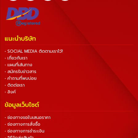
แนะนำบริษัท
• SOCIAL MEDIA ติดตามเราไว้!
• เกี่ยวกับเรา
• แผนที่เส้นทาง
• สมัครรับข่าวสาร
• คำถามที่พบบ่อย
• ติดต่อเรา
• ลิงค์
ข้อมูลเว็บไซต์
• ช่องทางขอใบเสนอราคา
• ช่องทางการสั่งซื้อ
• ช่องทางการชำระเงิน
• วิธีจัดส่งสินค้า