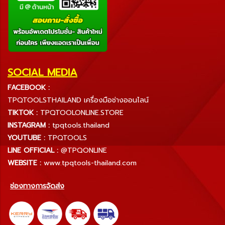
SOCIAL MEDIA
FACEBOOK :
TPQTOOLSTHAILAND เครื่องมือช่างออนไลน์
TIKTOK :
TPQTOOLONLINE.STORE
INSTAGRAM :
tpqtools.thailand
YOUTUBE :
TPQTOOLS
LINE OFFICIAL :
@TPQONLINE
WEBSITE :
www.tpqtools-thailand.com
ช่องทางการจัดส่ง