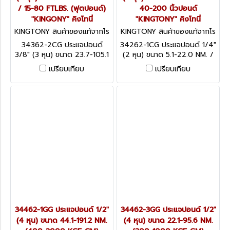
/ 15-80 FTLBS. (ฟุตปอนด์)
40-200 นิ้วปอนด์
"KINGONY" คิงโทนี่
"KINGTONY" คิงโทนี่
KINGTONY สินค้าของแท้จากโร
KINGTONY สินค้าของแท้จากโร
งงานผู้ผลิต 34362-2CG
งงานผู้ผลิต 34262-1CG
34362-2CG ประแจปอนด์
34262-1CG ประแจปอนด์ 1/4"
3/8" (3 หุน) ขนาด 23.7-105.1
(2 หุน) ขนาด 5.1-22.0 NM. /
NM. / 15-80 FTLBS. (ฟุต
40-200 นิ้วปอนด์
เปรียบเทียบ
เปรียบเทียบ
ปอนด์) "KINGONY" คิงโทนี่
"KINGTONY" คิงโทนี่
34462-1GG ประแจปอนด์ 1/2"
34462-3GG ประแจปอนด์ 1/2"
(4 หุน) ขนาด 44.1-191.2 NM.
(4 หุน) ขนาด 22.1-95.6 NM.