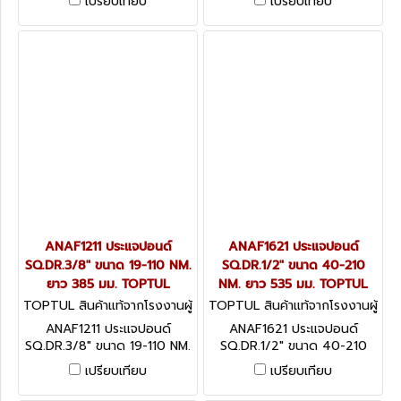
เปรียบเทียบ
เปรียบเทียบ
TORQUE WRENCHES
TORQUE WRENCHES
ANAF1211 ประแจปอนด์
ANAF1621 ประแจปอนด์
SQ.DR.3/8" ขนาด 19-110 NM.
SQ.DR.1/2" ขนาด 40-210
ยาว 385 มม. TOPTUL
NM. ยาว 535 มม. TOPTUL
TOPTUL สินค้าแท้จากโรงงานผู้
TOPTUL สินค้าแท้จากโรงงานผู้
ผลิต ANAF1211
ผลิต ANAF1621
ANAF1211 ประแจปอนด์
ANAF1621 ประแจปอนด์
SQ.DR.3/8" ขนาด 19-110 NM.
SQ.DR.1/2" ขนาด 40-210
ยาว 385 มม. TOPTUL
NM. ยาว 535 มม. TOPTUL
เปรียบเทียบ
เปรียบเทียบ
TORQUE WRENCHES
TORQUE WRENCHES