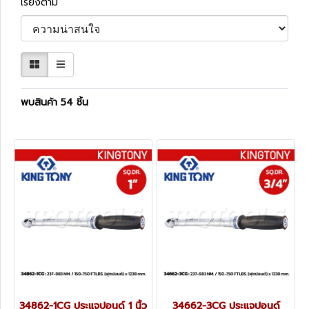
เรียงตาม
พบสินค้า 54 ชิ้น
34862-1CG ประแจปอนด์ 1 นิ้ว
34662-3CG ประแจปอนด์