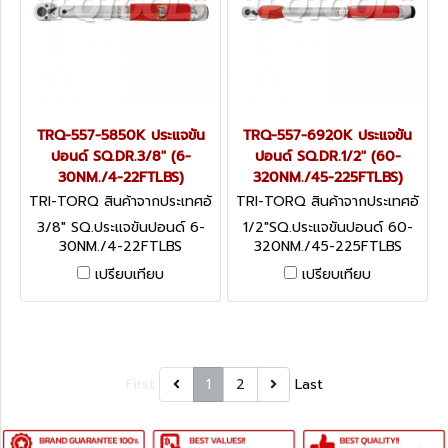
TRQ-557-5850K ประแจขัน
TRQ-557-6920K ประแจขัน
ปอนด์ SQ.DR.3/8" (6-
ปอนด์ SQ.DR.1/2" (60-
30NM./4-22FTLBS)
320NM./45-225FTLBS)
TRI-TORQ สินค้าจากประเทศอั
TRI-TORQ สินค้าจากประเทศอั
งกฤษ TRQ-557-5850K
งกฤษ TRQ-557-6920K
3/8" SQ.ประแจขันปอนด์ 6-
1/2"SQ.ประแจขันปอนด์ 60-
30NM./4-22FTLBS
320NM./45-225FTLBS
"TRITORQ"
"TRITORQ"
เปรียบเทียบ
เปรียบเทียบ
First
1
2
Last