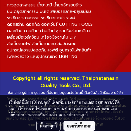
• กาวอุตสาหกรรม น้ำยาเคมี น้ำยาเช็ครอยร้าว
• บันไดอุตสาหกรรม บันไดไฟเบอร์กลาส-อลูมิเนียม
• รถเข็นอุตสาหกรรม รถเข็นอเนกประสงค์
• ดอกสว่าน ดอกกัด ดอกเจียร์ CUTTING TOOLS
• ดอกต๊าป ดายต๊าป ด้ามต๊าป ชุดสปริงซ่อมเกลียว
• เครื่องมือเวิร์คช็อป เครื่องมืองานไม้ DIY
• ล้อเก็บสายไฟ ล้อเก็บสายลม ล้อวัดระยะ
• อุปกรณ์ความปลอดภัย-เซฟตี้ อุปกรณ์แพ็คสินค้า
• ไฟส่องสว่าง และอุปกรณ์ช่าง LIGHTING
Copyright all rights reserved. Thaiphatanasin
Quality Tools Co., Ltd.
ข้อความ รูปภาพ รูปแบบ ที่ปรากฏอยู่บนเว็บไซต์นี้ ถือเป็นลิขสิทธิ์ของ บริษัท
ไทยพัฒนสิน ควอลิตี้ ทูลส์ จำกัด และเว็บไซต์ www.tpqtools-thailand.com
เว็บไซต์นี้มีการใช้งานคุกกี้ เพื่อเพิ่มประสิทธิภาพและประสบการณ์ที่ดี
ห้ามมิให้ผู้ใดกระทำซ้ำ ลอกเลียนแบบ ดาวน์โหลด หรือนำไปใช้ประโยชน์อื่นใดโดย
ในการใช้งานเว็บไซต์ของท่าน ท่านสามารถอ่านรายละเอียดเพิ่มเติม
ไม่ได้รับอนุญาตจากบริษัทฯ เป็นลายลักษณ์อักษร หากพบว่ามีการละเมิด นำ
ได้ที่
นโยบายความเป็นส่วนตัว
และ
นโยบายคุกกี้
ข้อความ หรือ รูปภาพต่างๆ ไปใช้ไม่ว่าส่วนใดส่วนหนึ่งหรือทั้งหมดของเว็บไซต์
ทางบริษัทฯ มีสิทธิ์ดำเนินการตามกฎหมายได้ทันที
ตั้งค่าคุกกี้
ยอมรับทั้งหมด