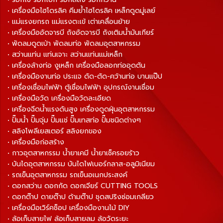
• เครื่องมือไฮโดรลิค คีมย้ำไฮโดรลิค เหล็กดูดมู่เลย์
• แม่แรงยกรถ แม่แรงตะเข้ เต่าเคลื่อนย้าย
• เครื่องมืออัดจารบี ถังอัดจารบี ถังเติมน้ำมันเกียร์
• พัดลมดูดเป่า พัดลมท่อ พัดลมอุตสาหกรรม
• สว่านแท่น แท่นเจาะ สว่านแท่นแม่เหล็ก
• เครื่องล้างท่อ งูเหล็ก เครื่องมือลอกท่ออุดตัน
• เครื่องมืองานท่อ ประแจ ดัด-ตัด-คว้านท่อ บานแป๊ป
• เครื่องเชื่อมไฟฟ้า ตู้เชื่อมไฟฟ้า อุปกรณ์งานเชื่อม
• เครื่องมือวัด เครื่องมือวัดละเอียด
• เครื่องฉีดน้ำแรงดันสูง เครื่องดูดฝุ่นอุตสาหกรรม
• ปั๊มน้ำ ปั๊มจุ่ม ปั๊มแช่ ปั๊มเทสท่อ ปั๊มชนิดต่างๆ
• สลิงโพลีเยสเตอร์ สลิงยกของ
• เครื่องมือก่อสร้าง
• กาวอุตสาหกรรม น้ำยาเคมี น้ำยาเช็ครอยร้าว
• บันไดอุตสาหกรรม บันไดไฟเบอร์กลาส-อลูมิเนียม
• รถเข็นอุตสาหกรรม รถเข็นอเนกประสงค์
• ดอกสว่าน ดอกกัด ดอกเจียร์ CUTTING TOOLS
• ดอกต๊าป ดายต๊าป ด้ามต๊าป ชุดสปริงซ่อมเกลียว
• เครื่องมือเวิร์คช็อป เครื่องมืองานไม้ DIY
• ล้อเก็บสายไฟ ล้อเก็บสายลม ล้อวัดระยะ