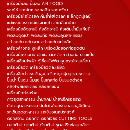
• เครื่องมือลม ปั๊มลม AIR TOOLS
• รอกโซ่ รอกโยก รอกสลิง รอกกว้าน
• เครื่องมือไฮโดรลิค คีมย้ำไฮโดรลิค เหล็กดูดมู่เลย์
• แม่แรงยกรถ แม่แรงตะเข้ เต่าเคลื่อนย้าย
• เครื่องมืออัดจารบี ถังอัดจารบี ถังเติมน้ำมันเกียร์
• พัดลมดูดเป่า พัดลมท่อ พัดลมอุตสาหกรรม
• สว่านแท่น แท่นเจาะ สว่านแท่นแม่เหล็ก
• เครื่องล้างท่อ งูเหล็ก เครื่องมือลอกท่ออุดตัน
• เครื่องมืองานท่อ ประแจ ดัด-ตัด-คว้านท่อ บานแป๊ป
• เครื่องเชื่อมไฟฟ้า ตู้เชื่อมไฟฟ้า อุปกรณ์งานเชื่อม
• เครื่องมือวัด เครื่องมือวัดละเอียด
• เครื่องฉีดน้ำแรงดันสูง เครื่องดูดฝุ่นอุตสาหกรรม
• ปั๊มน้ำ ปั๊มจุ่ม ปั๊มแช่ ปั๊มเทสท่อ ปั๊มชนิดต่างๆ
• สลิงโพลีเยสเตอร์ สลิงยกของ
• เครื่องมือก่อสร้าง
• กาวอุตสาหกรรม น้ำยาเคมี น้ำยาเช็ครอยร้าว
• บันไดอุตสาหกรรม บันไดไฟเบอร์กลาส-อลูมิเนียม
• รถเข็นอุตสาหกรรม รถเข็นอเนกประสงค์
• ดอกสว่าน ดอกกัด ดอกเจียร์ CUTTING TOOLS
• ดอกต๊าป ดายต๊าป ด้ามต๊าป ชุดสปริงซ่อมเกลียว