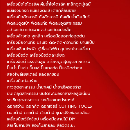
• เครื่องมือไฮโดรลิค คีมย้ำไฮโดรลิค เหล็กดูดมู่เลย์
• แม่แรงยกรถ แม่แรงตะเข้ เต่าเคลื่อนย้าย
• เครื่องมืออัดจารบี ถังอัดจารบี ถังเติมน้ำมันเกียร์
• พัดลมดูดเป่า พัดลมท่อ พัดลมอุตสาหกรรม
• สว่านแท่น แท่นเจาะ สว่านแท่นแม่เหล็ก
• เครื่องล้างท่อ งูเหล็ก เครื่องมือลอกท่ออุดตัน
• เครื่องมืองานท่อ ประแจ ดัด-ตัด-คว้านท่อ บานแป๊ป
• เครื่องเชื่อมไฟฟ้า ตู้เชื่อมไฟฟ้า อุปกรณ์งานเชื่อม
• เครื่องมือวัด เครื่องมือวัดละเอียด
• เครื่องฉีดน้ำแรงดันสูง เครื่องดูดฝุ่นอุตสาหกรรม
• ปั๊มน้ำ ปั๊มจุ่ม ปั๊มแช่ ปั๊มเทสท่อ ปั๊มชนิดต่างๆ
• สลิงโพลีเยสเตอร์ สลิงยกของ
• เครื่องมือก่อสร้าง
• กาวอุตสาหกรรม น้ำยาเคมี น้ำยาเช็ครอยร้าว
• บันไดอุตสาหกรรม บันไดไฟเบอร์กลาส-อลูมิเนียม
• รถเข็นอุตสาหกรรม รถเข็นอเนกประสงค์
• ดอกสว่าน ดอกกัด ดอกเจียร์ CUTTING TOOLS
• ดอกต๊าป ดายต๊าป ด้ามต๊าป ชุดสปริงซ่อมเกลียว
• เครื่องมือเวิร์คช็อป เครื่องมืองานไม้ DIY
• ล้อเก็บสายไฟ ล้อเก็บสายลม ล้อวัดระยะ