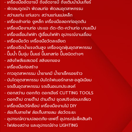
• เครื่องมืออัดจารบี ถังอัดจารบี ถังเติมน้ำมันเกียร์
• พัดลมดูดเป่า พัดลมท่อ พัดลมอุตสาหกรรม
• สว่านแท่น แท่นเจาะ สว่านแท่นแม่เหล็ก
• เครื่องล้างท่อ งูเหล็ก เครื่องมือลอกท่ออุดตัน
• เครื่องมืองานท่อ ประแจ ดัด-ตัด-คว้านท่อ บานแป๊ป
• เครื่องเชื่อมไฟฟ้า ตู้เชื่อมไฟฟ้า อุปกรณ์งานเชื่อม
• เครื่องมือวัด เครื่องมือวัดละเอียด
• เครื่องฉีดน้ำแรงดันสูง เครื่องดูดฝุ่นอุตสาหกรรม
• ปั๊มน้ำ ปั๊มจุ่ม ปั๊มแช่ ปั๊มเทสท่อ ปั๊มชนิดต่างๆ
• สลิงโพลีเยสเตอร์ สลิงยกของ
• เครื่องมือก่อสร้าง
• กาวอุตสาหกรรม น้ำยาเคมี น้ำยาเช็ครอยร้าว
• บันไดอุตสาหกรรม บันไดไฟเบอร์กลาส-อลูมิเนียม
• รถเข็นอุตสาหกรรม รถเข็นอเนกประสงค์
• ดอกสว่าน ดอกกัด ดอกเจียร์ CUTTING TOOLS
• ดอกต๊าป ดายต๊าป ด้ามต๊าป ชุดสปริงซ่อมเกลียว
• เครื่องมือเวิร์คช็อป เครื่องมืองานไม้ DIY
• ล้อเก็บสายไฟ ล้อเก็บสายลม ล้อวัดระยะ
• อุปกรณ์ความปลอดภัย-เซฟตี้ อุปกรณ์แพ็คสินค้า
• ไฟส่องสว่าง และอุปกรณ์ช่าง LIGHTING