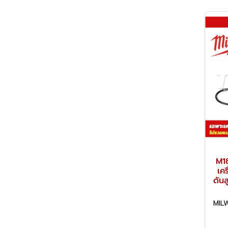
M1
เค
ดันส
MILW