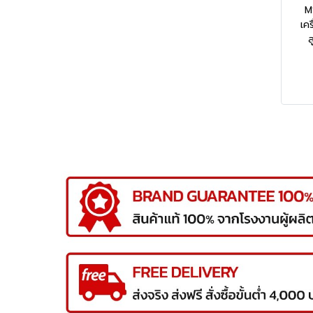
M
เค
ส