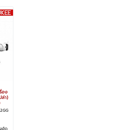
ื่อง
ปล่า)
)
M12GG
งอัด