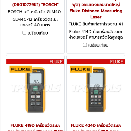
(06010729K1) "BOSCH"
ฟุต) จอแสดงผลขนาดใหญ่
Fluke Distance Measuring
BOSCH เครื่องมือวัด GLM40-
12 (06010729K1)
Laser
GLM40-12 เครื่องวัดระยะ
FLUKE สินค้าแท้จากโรงงาน 41
เลเซอร์ 40 เมตร
4D
(06010729K1) "BOSCH"
Fluke 414D คือเครื่องวัดระยะ
เปรียบเทียบ
ห่างเลเซอร์ สามารถวัดได้สูงสุด
ถึง 50 เมตร (165 ฟุต) เหนือ
เปรียบเทียบ
กว่าเทปวัดระยะธรรมดา เครื่อง
วัดระยะห่างเลเซอร์ระดับมือ
อาชีพนี้ทำงานเร็วและใช้งานง่าย
ช่วยเพิ่มความแม่นยำและลดข้อ
ผิดพลาดในการวัด ประหยัดเวลา
และค่าใช้จ่ายได้ในทุกขั้นตอน
(ฟลุ๊ค)
FLUKE 419D เครื่องวัดระยะ
FLUKE 424D เครื่องวัดระยะ