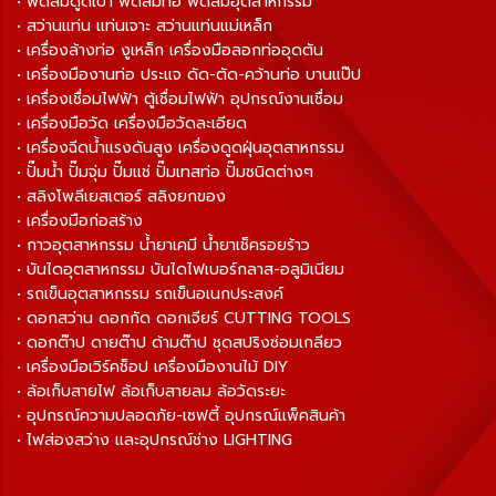
• พัดลมดูดเป่า พัดลมท่อ พัดลมอุตสาหกรรม
• สว่านแท่น แท่นเจาะ สว่านแท่นแม่เหล็ก
• เครื่องล้างท่อ งูเหล็ก เครื่องมือลอกท่ออุดตัน
• เครื่องมืองานท่อ ประแจ ดัด-ตัด-คว้านท่อ บานแป๊ป
• เครื่องเชื่อมไฟฟ้า ตู้เชื่อมไฟฟ้า อุปกรณ์งานเชื่อม
• เครื่องมือวัด เครื่องมือวัดละเอียด
• เครื่องฉีดน้ำแรงดันสูง เครื่องดูดฝุ่นอุตสาหกรรม
• ปั๊มน้ำ ปั๊มจุ่ม ปั๊มแช่ ปั๊มเทสท่อ ปั๊มชนิดต่างๆ
• สลิงโพลีเยสเตอร์ สลิงยกของ
• เครื่องมือก่อสร้าง
• กาวอุตสาหกรรม น้ำยาเคมี น้ำยาเช็ครอยร้าว
• บันไดอุตสาหกรรม บันไดไฟเบอร์กลาส-อลูมิเนียม
• รถเข็นอุตสาหกรรม รถเข็นอเนกประสงค์
• ดอกสว่าน ดอกกัด ดอกเจียร์ CUTTING TOOLS
• ดอกต๊าป ดายต๊าป ด้ามต๊าป ชุดสปริงซ่อมเกลียว
• เครื่องมือเวิร์คช็อป เครื่องมืองานไม้ DIY
• ล้อเก็บสายไฟ ล้อเก็บสายลม ล้อวัดระยะ
• อุปกรณ์ความปลอดภัย-เซฟตี้ อุปกรณ์แพ็คสินค้า
• ไฟส่องสว่าง และอุปกรณ์ช่าง LIGHTING