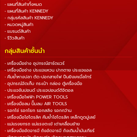
• แผนที่สินค้าทั้งหมด
• แผนที่สินค้า KENNEDY
• กลุ่มรหัสสินค้า KENNEDY
• หมวดหมู่สินค้า
• แบรนด์สินค้า
• รีวิวสินค้า
กลุ่มสินค้าชั้นนำ
• เครื่องมือช่าง อุปกรณ์ฮาร์ดแวร์
• เครื่องมือช่าง ประแจแหวน ปากตาย ประแจแอล
• คีมย้ำหางปลา ตัด-ปอกสายไฟ ปืนยิงเคเบิ้ลไทร์
• อุปกรณ์จัดเก็บ กระเป๋า กล่อง ตู้เครื่องมือ
• ประแจขันปอนด์ ประแจปอนด์ดิจิตอล
• เครื่องมือไฟฟ้า POWER TOOLS
• เครื่องมือลม ปั๊มลม AIR TOOLS
• รอกโซ่ รอกโยก รอกสลิง รอกกว้าน
• เครื่องมือไฮโดรลิค คีมย้ำไฮโดรลิค เหล็กดูดมู่เลย์
• แม่แรงยกรถ แม่แรงตะเข้ เต่าเคลื่อนย้าย
• เครื่องมืออัดจารบี ถังอัดจารบี ถังเติมน้ำมันเกียร์