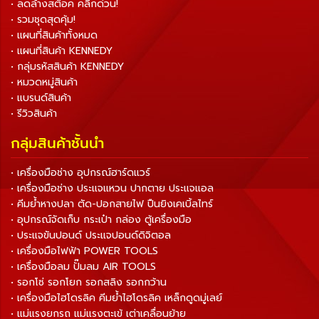
• ลดล้างสต็อค คลิกด่วน!
• รวมชุดสุดคุ้ม!
• แผนที่สินค้าทั้งหมด
• แผนที่สินค้า KENNEDY
• กลุ่มรหัสสินค้า KENNEDY
• หมวดหมู่สินค้า
• แบรนด์สินค้า
• รีวิวสินค้า
กลุ่มสินค้าชั้นนำ
• เครื่องมือช่าง อุปกรณ์ฮาร์ดแวร์
• เครื่องมือช่าง ประแจแหวน ปากตาย ประแจแอล
• คีมย้ำหางปลา ตัด-ปอกสายไฟ ปืนยิงเคเบิ้ลไทร์
• อุปกรณ์จัดเก็บ กระเป๋า กล่อง ตู้เครื่องมือ
• ประแจขันปอนด์ ประแจปอนด์ดิจิตอล
• เครื่องมือไฟฟ้า POWER TOOLS
• เครื่องมือลม ปั๊มลม AIR TOOLS
• รอกโซ่ รอกโยก รอกสลิง รอกกว้าน
• เครื่องมือไฮโดรลิค คีมย้ำไฮโดรลิค เหล็กดูดมู่เลย์
• แม่แรงยกรถ แม่แรงตะเข้ เต่าเคลื่อนย้าย