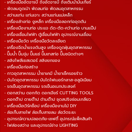
• เครื่องมืออัดจารบี ถังอัดจารบี ถังเติมน้ำมันเกียร์
• พัดลมดูดเป่า พัดลมท่อ พัดลมอุตสาหกรรม
• สว่านแท่น แท่นเจาะ สว่านแท่นแม่เหล็ก
• เครื่องล้างท่อ งูเหล็ก เครื่องมือลอกท่ออุดตัน
• เครื่องมืองานท่อ ประแจ ดัด-ตัด-คว้านท่อ บานแป๊ป
• เครื่องเชื่อมไฟฟ้า ตู้เชื่อมไฟฟ้า อุปกรณ์งานเชื่อม
• เครื่องมือวัด เครื่องมือวัดละเอียด
• เครื่องฉีดน้ำแรงดันสูง เครื่องดูดฝุ่นอุตสาหกรรม
• ปั๊มน้ำ ปั๊มจุ่ม ปั๊มแช่ ปั๊มเทสท่อ ปั๊มชนิดต่างๆ
• สลิงโพลีเยสเตอร์ สลิงยกของ
• เครื่องมือก่อสร้าง
• กาวอุตสาหกรรม น้ำยาเคมี น้ำยาเช็ครอยร้าว
• บันไดอุตสาหกรรม บันไดไฟเบอร์กลาส-อลูมิเนียม
• รถเข็นอุตสาหกรรม รถเข็นอเนกประสงค์
• ดอกสว่าน ดอกกัด ดอกเจียร์ CUTTING TOOLS
• ดอกต๊าป ดายต๊าป ด้ามต๊าป ชุดสปริงซ่อมเกลียว
• เครื่องมือเวิร์คช็อป เครื่องมืองานไม้ DIY
• ล้อเก็บสายไฟ ล้อเก็บสายลม ล้อวัดระยะ
• อุปกรณ์ความปลอดภัย-เซฟตี้ อุปกรณ์แพ็คสินค้า
• ไฟส่องสว่าง และอุปกรณ์ช่าง LIGHTING