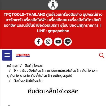
TPQTOOLS-THAILAND ศูนย์รวมเครื่องมือช่าง อุปกรณ์ช่าง
ฮาร์ดแวร์ เครื่องมือไฟฟ้า เครื่องมือลม เครื่องมือไฮโดรลิคมื
ออาชีพ แบรนด์ชั้นนำชื่อดังอเมริกา ยุโรป ของแท้ทุกรายการ |
LINE : @tpqonline
หน้าแรก
สินค้าทั้งหมด
9 - เครื่องมือไฮโดรลิค กระบอกแม่แรงไฮโดรลิค ดัดท่อ เจาะ
รู ตัดท่อ บานท่อ คีมย้ำไฮโดรลิค เหล็กดูดมูเล่ย์
คีมตัดเหล็กไฮโดรลิค
คีมตัดเหล็กไฮโดรลิค