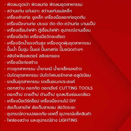
• พัดลมดูดเป่า พัดลมท่อ พัดลมอุตสาหกรรม
• สว่านแท่น แท่นเจาะ สว่านแท่นแม่เหล็ก
• เครื่องล้างท่อ งูเหล็ก เครื่องมือลอกท่ออุดตัน
• เครื่องมืองานท่อ ประแจ ดัด-ตัด-คว้านท่อ บานแป๊ป
• เครื่องเชื่อมไฟฟ้า ตู้เชื่อมไฟฟ้า อุปกรณ์งานเชื่อม
• เครื่องมือวัด เครื่องมือวัดละเอียด
• เครื่องฉีดน้ำแรงดันสูง เครื่องดูดฝุ่นอุตสาหกรรม
• ปั๊มน้ำ ปั๊มจุ่ม ปั๊มแช่ ปั๊มเทสท่อ ปั๊มชนิดต่างๆ
• สลิงโพลีเยสเตอร์ สลิงยกของ
• เครื่องมือก่อสร้าง
• กาวอุตสาหกรรม น้ำยาเคมี น้ำยาเช็ครอยร้าว
• บันไดอุตสาหกรรม บันไดไฟเบอร์กลาส-อลูมิเนียม
• รถเข็นอุตสาหกรรม รถเข็นอเนกประสงค์
• ดอกสว่าน ดอกกัด ดอกเจียร์ CUTTING TOOLS
• ดอกต๊าป ดายต๊าป ด้ามต๊าป ชุดสปริงซ่อมเกลียว
• เครื่องมือเวิร์คช็อป เครื่องมืองานไม้ DIY
• ล้อเก็บสายไฟ ล้อเก็บสายลม ล้อวัดระยะ
• อุปกรณ์ความปลอดภัย-เซฟตี้ อุปกรณ์แพ็คสินค้า
• ไฟส่องสว่าง และอุปกรณ์ช่าง LIGHTING