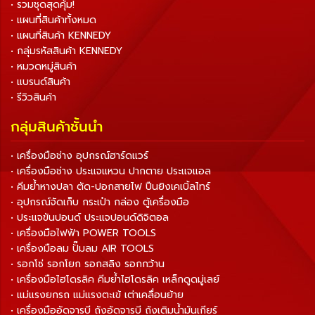
• รวมชุดสุดคุ้ม!
• แผนที่สินค้าทั้งหมด
• แผนที่สินค้า KENNEDY
• กลุ่มรหัสสินค้า KENNEDY
• หมวดหมู่สินค้า
• แบรนด์สินค้า
• รีวิวสินค้า
กลุ่มสินค้าชั้นนำ
• เครื่องมือช่าง อุปกรณ์ฮาร์ดแวร์
• เครื่องมือช่าง ประแจแหวน ปากตาย ประแจแอล
• คีมย้ำหางปลา ตัด-ปอกสายไฟ ปืนยิงเคเบิ้ลไทร์
• อุปกรณ์จัดเก็บ กระเป๋า กล่อง ตู้เครื่องมือ
• ประแจขันปอนด์ ประแจปอนด์ดิจิตอล
• เครื่องมือไฟฟ้า POWER TOOLS
• เครื่องมือลม ปั๊มลม AIR TOOLS
• รอกโซ่ รอกโยก รอกสลิง รอกกว้าน
• เครื่องมือไฮโดรลิค คีมย้ำไฮโดรลิค เหล็กดูดมู่เลย์
• แม่แรงยกรถ แม่แรงตะเข้ เต่าเคลื่อนย้าย
• เครื่องมืออัดจารบี ถังอัดจารบี ถังเติมน้ำมันเกียร์