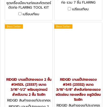
กฤษ KEN-588-9570K
ท่อ รวม 7 ชิ้น FLARING
ชุดเครื่องมือบานท่อและคัตเตอร์
TOOL/PIPE BENDER/TUBE
ตัดท่อ FLARING TOOL KIT
เปรียบเทียบ
CUTTER SET 7-PCE
WITH PIPE CUTTER (SET-
เปรียบเทียบ
10)
Best Seller
Best Seller
RIDGID บานแป๊ปทองแดง 2 ชั้น
RIDGID บานแป๊ปทองแดง
#345DL (23337) ขนาด
#345 (23332) ขนาด
3/16"-1/2" พร้อมอุปกรณ์
3/16"-5/8" สำหรับท่อทองแดง
สำหรับบาน 2 ชั้น ริดยิท
ชนิดอ่อน ทองเหลือง อลูมิเนียม
ริดยิท
RIDGID สินค้าของแท้ประเทศอเ
มริกา 23337
RIDGID สินค้าของแท้ประเทศอเ
RIDGID บานแป๊ปทองแดง 2