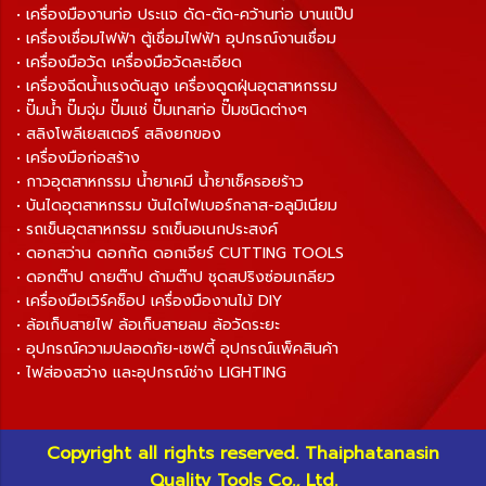
• เครื่องมืองานท่อ ประแจ ดัด-ตัด-คว้านท่อ บานแป๊ป
• เครื่องเชื่อมไฟฟ้า ตู้เชื่อมไฟฟ้า อุปกรณ์งานเชื่อม
• เครื่องมือวัด เครื่องมือวัดละเอียด
• เครื่องฉีดน้ำแรงดันสูง เครื่องดูดฝุ่นอุตสาหกรรม
• ปั๊มน้ำ ปั๊มจุ่ม ปั๊มแช่ ปั๊มเทสท่อ ปั๊มชนิดต่างๆ
• สลิงโพลีเยสเตอร์ สลิงยกของ
• เครื่องมือก่อสร้าง
• กาวอุตสาหกรรม น้ำยาเคมี น้ำยาเช็ครอยร้าว
• บันไดอุตสาหกรรม บันไดไฟเบอร์กลาส-อลูมิเนียม
• รถเข็นอุตสาหกรรม รถเข็นอเนกประสงค์
• ดอกสว่าน ดอกกัด ดอกเจียร์ CUTTING TOOLS
• ดอกต๊าป ดายต๊าป ด้ามต๊าป ชุดสปริงซ่อมเกลียว
• เครื่องมือเวิร์คช็อป เครื่องมืองานไม้ DIY
• ล้อเก็บสายไฟ ล้อเก็บสายลม ล้อวัดระยะ
• อุปกรณ์ความปลอดภัย-เซฟตี้ อุปกรณ์แพ็คสินค้า
• ไฟส่องสว่าง และอุปกรณ์ช่าง LIGHTING
Copyright all rights reserved. Thaiphatanasin
Quality Tools Co., Ltd.