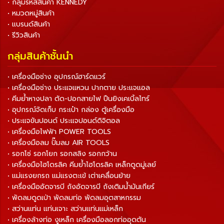
• กลุ่มรหัสสินค้า KENNEDY
• หมวดหมู่สินค้า
• แบรนด์สินค้า
• รีวิวสินค้า
กลุ่มสินค้าชั้นนำ
• เครื่องมือช่าง อุปกรณ์ฮาร์ดแวร์
• เครื่องมือช่าง ประแจแหวน ปากตาย ประแจแอล
• คีมย้ำหางปลา ตัด-ปอกสายไฟ ปืนยิงเคเบิ้ลไทร์
• อุปกรณ์จัดเก็บ กระเป๋า กล่อง ตู้เครื่องมือ
• ประแจขันปอนด์ ประแจปอนด์ดิจิตอล
• เครื่องมือไฟฟ้า POWER TOOLS
• เครื่องมือลม ปั๊มลม AIR TOOLS
• รอกโซ่ รอกโยก รอกสลิง รอกกว้าน
• เครื่องมือไฮโดรลิค คีมย้ำไฮโดรลิค เหล็กดูดมู่เลย์
• แม่แรงยกรถ แม่แรงตะเข้ เต่าเคลื่อนย้าย
• เครื่องมืออัดจารบี ถังอัดจารบี ถังเติมน้ำมันเกียร์
• พัดลมดูดเป่า พัดลมท่อ พัดลมอุตสาหกรรม
• สว่านแท่น แท่นเจาะ สว่านแท่นแม่เหล็ก
• เครื่องล้างท่อ งูเหล็ก เครื่องมือลอกท่ออุดตัน