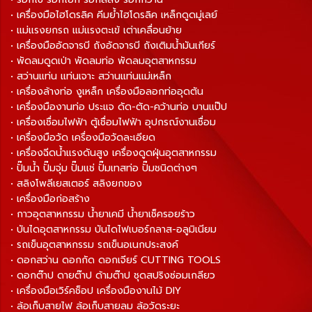
• เครื่องมือไฮโดรลิค คีมย้ำไฮโดรลิค เหล็กดูดมู่เลย์
• แม่แรงยกรถ แม่แรงตะเข้ เต่าเคลื่อนย้าย
• เครื่องมืออัดจารบี ถังอัดจารบี ถังเติมน้ำมันเกียร์
• พัดลมดูดเป่า พัดลมท่อ พัดลมอุตสาหกรรม
• สว่านแท่น แท่นเจาะ สว่านแท่นแม่เหล็ก
• เครื่องล้างท่อ งูเหล็ก เครื่องมือลอกท่ออุดตัน
• เครื่องมืองานท่อ ประแจ ดัด-ตัด-คว้านท่อ บานแป๊ป
• เครื่องเชื่อมไฟฟ้า ตู้เชื่อมไฟฟ้า อุปกรณ์งานเชื่อม
• เครื่องมือวัด เครื่องมือวัดละเอียด
• เครื่องฉีดน้ำแรงดันสูง เครื่องดูดฝุ่นอุตสาหกรรม
• ปั๊มน้ำ ปั๊มจุ่ม ปั๊มแช่ ปั๊มเทสท่อ ปั๊มชนิดต่างๆ
• สลิงโพลีเยสเตอร์ สลิงยกของ
• เครื่องมือก่อสร้าง
• กาวอุตสาหกรรม น้ำยาเคมี น้ำยาเช็ครอยร้าว
• บันไดอุตสาหกรรม บันไดไฟเบอร์กลาส-อลูมิเนียม
• รถเข็นอุตสาหกรรม รถเข็นอเนกประสงค์
• ดอกสว่าน ดอกกัด ดอกเจียร์ CUTTING TOOLS
• ดอกต๊าป ดายต๊าป ด้ามต๊าป ชุดสปริงซ่อมเกลียว
• เครื่องมือเวิร์คช็อป เครื่องมืองานไม้ DIY
• ล้อเก็บสายไฟ ล้อเก็บสายลม ล้อวัดระยะ