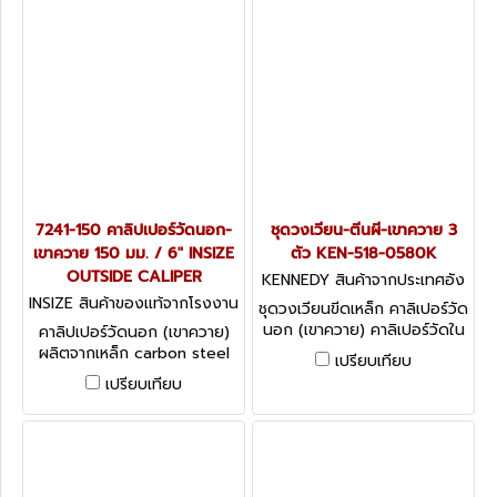
7241-150 คาลิปเปอร์วัดนอก-
ชุดวงเวียน-ตีนผี-เขาควาย 3
เขาควาย 150 มม. / 6" INSIZE
ตัว KEN-518-0580K
OUTSIDE CALIPER
KENNEDY สินค้าจากประเทศอัง
กฤษ KEN-518-0580K
INSIZE สินค้าของแท้จากโรงงาน
ชุดวงเวียนขีดเหล็ก คาลิเปอร์วัด
ผู้ผลิต 7241-150
นอก (เขาควาย) คาลิเปอร์วัดใน
คาลิปเปอร์วัดนอก (เขาควาย)
(ตีนผี) รวม 3 ตัว KENNEDY
ผลิตจากเหล็ก carbon steel
เปรียบเทียบ
SET - 6" DIVIDERS, 6" I/S&
INSIZE Outside Caliper 7241
เปรียบเทียบ
O/S CALIPERS
series