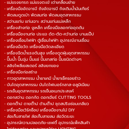
• แม่แรงยกรถ แม่แรงตะเข้ เต่าเคลื่อนย้าย
• เครื่องมืออัดจารบี ถังอัดจารบี ถังเติมน้ำมันเกียร์
• พัดลมดูดเป่า พัดลมท่อ พัดลมอุตสาหกรรม
• สว่านแท่น แท่นเจาะ สว่านแท่นแม่เหล็ก
• เครื่องล้างท่อ งูเหล็ก เครื่องมือลอกท่ออุดตัน
• เครื่องมืองานท่อ ประแจ ดัด-ตัด-คว้านท่อ บานแป๊ป
• เครื่องเชื่อมไฟฟ้า ตู้เชื่อมไฟฟ้า อุปกรณ์งานเชื่อม
• เครื่องมือวัด เครื่องมือวัดละเอียด
• เครื่องฉีดน้ำแรงดันสูง เครื่องดูดฝุ่นอุตสาหกรรม
• ปั๊มน้ำ ปั๊มจุ่ม ปั๊มแช่ ปั๊มเทสท่อ ปั๊มชนิดต่างๆ
• สลิงโพลีเยสเตอร์ สลิงยกของ
• เครื่องมือก่อสร้าง
• กาวอุตสาหกรรม น้ำยาเคมี น้ำยาเช็ครอยร้าว
• บันไดอุตสาหกรรม บันไดไฟเบอร์กลาส-อลูมิเนียม
• รถเข็นอุตสาหกรรม รถเข็นอเนกประสงค์
• ดอกสว่าน ดอกกัด ดอกเจียร์ CUTTING TOOLS
• ดอกต๊าป ดายต๊าป ด้ามต๊าป ชุดสปริงซ่อมเกลียว
• เครื่องมือเวิร์คช็อป เครื่องมืองานไม้ DIY
• ล้อเก็บสายไฟ ล้อเก็บสายลม ล้อวัดระยะ
• อุปกรณ์ความปลอดภัย-เซฟตี้ อุปกรณ์แพ็คสินค้า