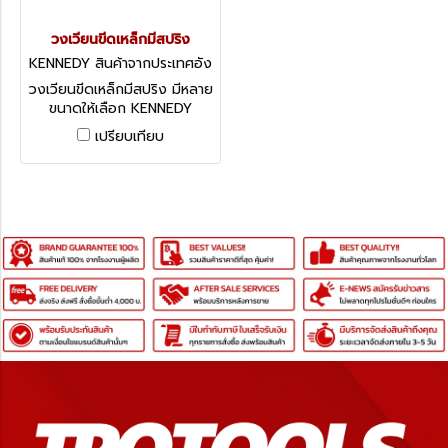
วงเวียนขีดเหล็กมีสปริง
KENNEDY สินค้าจากประเทศอัง
กฤษ-2
วงเวียนขีดเหล็กมีสปริง มีหลาย
ขนาดให้เลือก KENNEDY
SPRING TYPE DIVIDERS-
เปรียบเทียบ
SOLID NUT