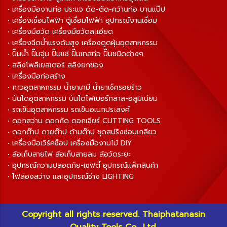
• เครื่องมืองานท่อ ประแจ ดัด-ตัด-คว้านท่อ บานแป๊ป
• เครื่องเชื่อมไฟฟ้า ตู้เชื่อมไฟฟ้า อุปกรณ์งานเชื่อม
• เครื่องมือวัด เครื่องมือวัดละเอียด
• เครื่องฉีดน้ำแรงดันสูง เครื่องดูดฝุ่นอุตสาหกรรม
• ปั๊มน้ำ ปั๊มจุ่ม ปั๊มแช่ ปั๊มเทสท่อ ปั๊มชนิดต่างๆ
• สลิงโพลีเยสเตอร์ สลิงยกของ
• เครื่องมือก่อสร้าง
• กาวอุตสาหกรรม น้ำยาเคมี น้ำยาเช็ครอยร้าว
• บันไดอุตสาหกรรม บันไดไฟเบอร์กลาส-อลูมิเนียม
• รถเข็นอุตสาหกรรม รถเข็นอเนกประสงค์
• ดอกสว่าน ดอกกัด ดอกเจียร์ CUTTING TOOLS
• ดอกต๊าป ดายต๊าป ด้ามต๊าป ชุดสปริงซ่อมเกลียว
• เครื่องมือเวิร์คช็อป เครื่องมืองานไม้ DIY
• ล้อเก็บสายไฟ ล้อเก็บสายลม ล้อวัดระยะ
• อุปกรณ์ความปลอดภัย-เซฟตี้ อุปกรณ์แพ็คสินค้า
• ไฟส่องสว่าง และอุปกรณ์ช่าง LIGHTING
Copyright all rights reserved. Thaiphatanasin