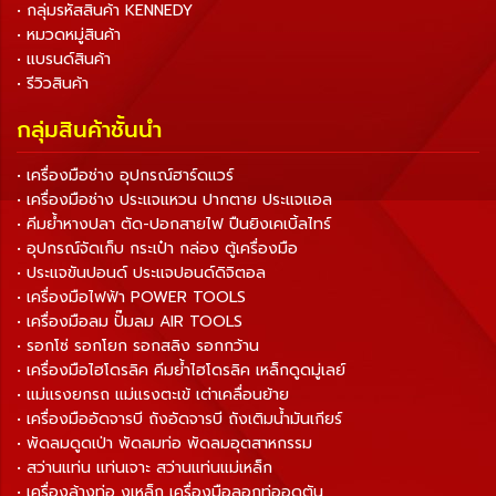
• กลุ่มรหัสสินค้า KENNEDY
• หมวดหมู่สินค้า
• แบรนด์สินค้า
• รีวิวสินค้า
กลุ่มสินค้าชั้นนำ
• เครื่องมือช่าง อุปกรณ์ฮาร์ดแวร์
• เครื่องมือช่าง ประแจแหวน ปากตาย ประแจแอล
• คีมย้ำหางปลา ตัด-ปอกสายไฟ ปืนยิงเคเบิ้ลไทร์
• อุปกรณ์จัดเก็บ กระเป๋า กล่อง ตู้เครื่องมือ
• ประแจขันปอนด์ ประแจปอนด์ดิจิตอล
• เครื่องมือไฟฟ้า POWER TOOLS
• เครื่องมือลม ปั๊มลม AIR TOOLS
• รอกโซ่ รอกโยก รอกสลิง รอกกว้าน
• เครื่องมือไฮโดรลิค คีมย้ำไฮโดรลิค เหล็กดูดมู่เลย์
• แม่แรงยกรถ แม่แรงตะเข้ เต่าเคลื่อนย้าย
• เครื่องมืออัดจารบี ถังอัดจารบี ถังเติมน้ำมันเกียร์
• พัดลมดูดเป่า พัดลมท่อ พัดลมอุตสาหกรรม
• สว่านแท่น แท่นเจาะ สว่านแท่นแม่เหล็ก
• เครื่องล้างท่อ งูเหล็ก เครื่องมือลอกท่ออุดตัน