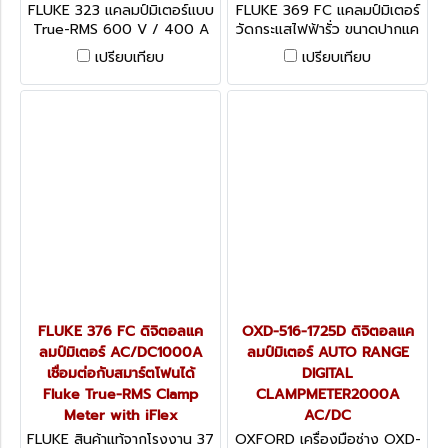
3
9 FC
FLUKE 323 แคลมป์มิเตอร์แบบ
FLUKE 369 FC แคลมป์มิเตอร์
True-RMS 600 V / 400 A
วัดกระแสไฟฟ้ารั่ว ขนาดปากแค
(CAT IV 300V/CAT III 600
ลมป์ 61 มิลลอเมตร (ฟลุ๊ค)
เปรียบเทียบ
เปรียบเทียบ
V)
Fluke 369 FC Leakage
Current Clamp Meter
FLUKE 376 FC ดิจิตอลแค
OXD-516-1725D ดิจิตอลแค
ลมป์มิเตอร์ AC/DC1000A
ลมป์มิเตอร์ AUTO RANGE
เชื่อมต่อกับสมาร์ตโฟนได้
DIGITAL
Fluke True-RMS Clamp
CLAMPMETER2000A
Meter with iFlex
AC/DC
FLUKE สินค้าแท้จากโรงงาน 37
OXFORD เครื่องมือช่าง OXD-