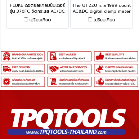
6 FC
516-1725D
FLUKE ดิจิตอลแคลมป์มิเตอร์
The UT220 is a 1999 count
รุ่น 376FC วัดกระแส AC/DC
AC&DC digital clamp meter
สูงสุด 1000A วัดกระแส AC
that can ensure stable
เปรียบเทียบ
เปรียบเทียบ
สูงสุด 2,500A วัดแรงดัน
performance, higher
AC/DC สูงสุด 1,000V วัด
degree of safety and
ความต้านทานได้ถึง 60 kΩ
reliability to users. It is
สามารถเชื่อมต่อมิเตอร์กับสมา
designed with over-load
ร์ตโฟนได้ (ฟลุ๊ค)
protection for all ranges,
perfect for all
professionals measuring
currents up to 2000A.