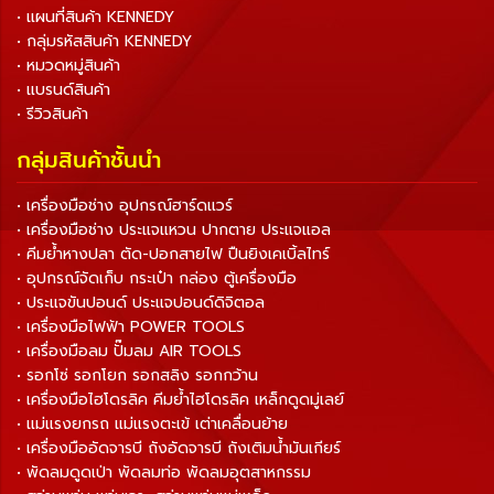
• แผนที่สินค้า KENNEDY
• กลุ่มรหัสสินค้า KENNEDY
• หมวดหมู่สินค้า
• แบรนด์สินค้า
• รีวิวสินค้า
กลุ่มสินค้าชั้นนำ
• เครื่องมือช่าง อุปกรณ์ฮาร์ดแวร์
• เครื่องมือช่าง ประแจแหวน ปากตาย ประแจแอล
• คีมย้ำหางปลา ตัด-ปอกสายไฟ ปืนยิงเคเบิ้ลไทร์
• อุปกรณ์จัดเก็บ กระเป๋า กล่อง ตู้เครื่องมือ
• ประแจขันปอนด์ ประแจปอนด์ดิจิตอล
• เครื่องมือไฟฟ้า POWER TOOLS
• เครื่องมือลม ปั๊มลม AIR TOOLS
• รอกโซ่ รอกโยก รอกสลิง รอกกว้าน
• เครื่องมือไฮโดรลิค คีมย้ำไฮโดรลิค เหล็กดูดมู่เลย์
• แม่แรงยกรถ แม่แรงตะเข้ เต่าเคลื่อนย้าย
• เครื่องมืออัดจารบี ถังอัดจารบี ถังเติมน้ำมันเกียร์
• พัดลมดูดเป่า พัดลมท่อ พัดลมอุตสาหกรรม