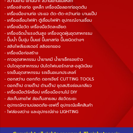
• สว่านแท่น แท่นเจาะ สว่านแท่นแม่เหล็ก
• เครื่องล้างท่อ งูเหล็ก เครื่องมือลอกท่ออุดตัน
• เครื่องมืองานท่อ ประแจ ดัด-ตัด-คว้านท่อ บานแป๊ป
• เครื่องเชื่อมไฟฟ้า ตู้เชื่อมไฟฟ้า อุปกรณ์งานเชื่อม
• เครื่องมือวัด เครื่องมือวัดละเอียด
• เครื่องฉีดน้ำแรงดันสูง เครื่องดูดฝุ่นอุตสาหกรรม
• ปั๊มน้ำ ปั๊มจุ่ม ปั๊มแช่ ปั๊มเทสท่อ ปั๊มชนิดต่างๆ
• สลิงโพลีเยสเตอร์ สลิงยกของ
• เครื่องมือก่อสร้าง
• กาวอุตสาหกรรม น้ำยาเคมี น้ำยาเช็ครอยร้าว
• บันไดอุตสาหกรรม บันไดไฟเบอร์กลาส-อลูมิเนียม
• รถเข็นอุตสาหกรรม รถเข็นอเนกประสงค์
• ดอกสว่าน ดอกกัด ดอกเจียร์ CUTTING TOOLS
• ดอกต๊าป ดายต๊าป ด้ามต๊าป ชุดสปริงซ่อมเกลียว
• เครื่องมือเวิร์คช็อป เครื่องมืองานไม้ DIY
• ล้อเก็บสายไฟ ล้อเก็บสายลม ล้อวัดระยะ
• อุปกรณ์ความปลอดภัย-เซฟตี้ อุปกรณ์แพ็คสินค้า
• ไฟส่องสว่าง และอุปกรณ์ช่าง LIGHTING