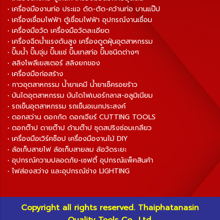
• เครื่องมืองานท่อ ประแจ ดัด-ตัด-คว้านท่อ บานแป๊ป
• เครื่องเชื่อมไฟฟ้า ตู้เชื่อมไฟฟ้า อุปกรณ์งานเชื่อม
• เครื่องมือวัด เครื่องมือวัดละเอียด
• เครื่องฉีดน้ำแรงดันสูง เครื่องดูดฝุ่นอุตสาหกรรม
• ปั๊มน้ำ ปั๊มจุ่ม ปั๊มแช่ ปั๊มเทสท่อ ปั๊มชนิดต่างๆ
• สลิงโพลีเยสเตอร์ สลิงยกของ
• เครื่องมือก่อสร้าง
• กาวอุตสาหกรรม น้ำยาเคมี น้ำยาเช็ครอยร้าว
• บันไดอุตสาหกรรม บันไดไฟเบอร์กลาส-อลูมิเนียม
• รถเข็นอุตสาหกรรม รถเข็นอเนกประสงค์
• ดอกสว่าน ดอกกัด ดอกเจียร์ CUTTING TOOLS
• ดอกต๊าป ดายต๊าป ด้ามต๊าป ชุดสปริงซ่อมเกลียว
• เครื่องมือเวิร์คช็อป เครื่องมืองานไม้ DIY
• ล้อเก็บสายไฟ ล้อเก็บสายลม ล้อวัดระยะ
• อุปกรณ์ความปลอดภัย-เซฟตี้ อุปกรณ์แพ็คสินค้า
• ไฟส่องสว่าง และอุปกรณ์ช่าง LIGHTING
Copyright all rights reserved. Thaiphatanasin