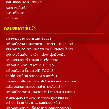
• กลุ่มรหัสสินค้า KENNEDY
• หมวดหมู่สินค้า
• แบรนด์สินค้า
• รีวิวสินค้า
กลุ่มสินค้าชั้นนำ
• เครื่องมือช่าง อุปกรณ์ฮาร์ดแวร์
• เครื่องมือช่าง ประแจแหวน ปากตาย ประแจแอล
• คีมย้ำหางปลา ตัด-ปอกสายไฟ ปืนยิงเคเบิ้ลไทร์
• อุปกรณ์จัดเก็บ กระเป๋า กล่อง ตู้เครื่องมือ
• ประแจขันปอนด์ ประแจปอนด์ดิจิตอล
• เครื่องมือไฟฟ้า POWER TOOLS
• เครื่องมือลม ปั๊มลม AIR TOOLS
• รอกโซ่ รอกโยก รอกสลิง รอกกว้าน
• เครื่องมือไฮโดรลิค คีมย้ำไฮโดรลิค เหล็กดูดมู่เลย์
• แม่แรงยกรถ แม่แรงตะเข้ เต่าเคลื่อนย้าย
• เครื่องมืออัดจารบี ถังอัดจารบี ถังเติมน้ำมันเกียร์
• พัดลมดูดเป่า พัดลมท่อ พัดลมอุตสาหกรรม
• สว่านแท่น แท่นเจาะ สว่านแท่นแม่เหล็ก
• เครื่องล้างท่อ งูเหล็ก เครื่องมือลอกท่ออุดตัน