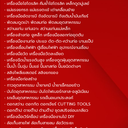
• เครื่องมือไฮโดรลิค คีมย้ำไฮโดรลิค เหล็กดูดมู่เลย์
• แม่แรงยกรถ แม่แรงตะเข้ เต่าเคลื่อนย้าย
• เครื่องมืออัดจารบี ถังอัดจารบี ถังเติมน้ำมันเกียร์
• พัดลมดูดเป่า พัดลมท่อ พัดลมอุตสาหกรรม
• สว่านแท่น แท่นเจาะ สว่านแท่นแม่เหล็ก
• เครื่องล้างท่อ งูเหล็ก เครื่องมือลอกท่ออุดตัน
• เครื่องมืองานท่อ ประแจ ดัด-ตัด-คว้านท่อ บานแป๊ป
• เครื่องเชื่อมไฟฟ้า ตู้เชื่อมไฟฟ้า อุปกรณ์งานเชื่อม
• เครื่องมือวัด เครื่องมือวัดละเอียด
• เครื่องฉีดน้ำแรงดันสูง เครื่องดูดฝุ่นอุตสาหกรรม
• ปั๊มน้ำ ปั๊มจุ่ม ปั๊มแช่ ปั๊มเทสท่อ ปั๊มชนิดต่างๆ
• สลิงโพลีเยสเตอร์ สลิงยกของ
• เครื่องมือก่อสร้าง
• กาวอุตสาหกรรม น้ำยาเคมี น้ำยาเช็ครอยร้าว
• บันไดอุตสาหกรรม บันไดไฟเบอร์กลาส-อลูมิเนียม
• รถเข็นอุตสาหกรรม รถเข็นอเนกประสงค์
• ดอกสว่าน ดอกกัด ดอกเจียร์ CUTTING TOOLS
• ดอกต๊าป ดายต๊าป ด้ามต๊าป ชุดสปริงซ่อมเกลียว
• เครื่องมือเวิร์คช็อป เครื่องมืองานไม้ DIY
• ล้อเก็บสายไฟ ล้อเก็บสายลม ล้อวัดระยะ