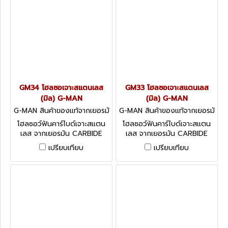
GM34 โฮลซอเจาะสแตนเลส
GM33 โฮลซอเจาะสแตนเลส
(มิล) G-MAN
(มิล) G-MAN
G-MAN สินค้าของแท้จากเยอรมั
G-MAN สินค้าของแท้จากเยอรมั
น GM34
น GM33
โฮลซอว์ฟันคาร์ไบด์เจาะสแตน
โฮลซอว์ฟันคาร์ไบด์เจาะสแตน
เลส จากเยอรมัน CARBIDE
เลส จากเยอรมัน CARBIDE
HOLESAW FOR STAINLESS
HOLESAW FOR STAINLESS
เปรียบเทียบ
เปรียบเทียบ
STEEL
STEEL