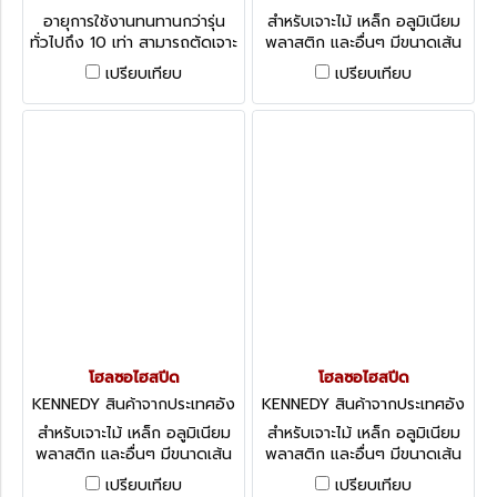
กฤษ KEN-050-7180K
กฤษ-1
อายุการใช้งานทนทานกว่ารุ่น
สำหรับเจาะไม้ เหล็ก อลูมิเนียม
ทั่วไปถึง 10 เท่า สามารถตัดเจาะ
พลาสติก และอื่นๆ มีขนาดเส้น
ท่อเหล็ก และสแตนเลส ใช้ร่วม
ผ่านศูนย์กลางให้เลือกตั้งแต่
เปรียบเทียบ
เปรียบเทียบ
กับแกนมาตรฐาน มีขนาดเส้น
140 - 177 มม. Variable Pitch
ผ่านศูนย์กลางให้เลือกตั้งแต่ 15
Bi-Metal HSS Holesaws
- 105 มม. Kennedy Carbide
Tipped Holesaws
โฮลซอไฮสปีด
โฮลซอไฮสปีด
KENNEDY สินค้าจากประเทศอัง
KENNEDY สินค้าจากประเทศอัง
กฤษ-1
กฤษ-1
สำหรับเจาะไม้ เหล็ก อลูมิเนียม
สำหรับเจาะไม้ เหล็ก อลูมิเนียม
พลาสติก และอื่นๆ มีขนาดเส้น
พลาสติก และอื่นๆ มีขนาดเส้น
ผ่านศูนย์กลางให้เลือกตั้งแต่ 95
ผ่านศูนย์กลางให้เลือกตั้งแต่ 68
เปรียบเทียบ
เปรียบเทียบ
- 133 มม. Variable Pitch Bi-
- 92 มม. Variable Pitch Bi-