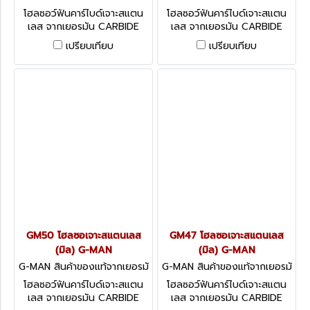
น GM60
น GM51
โฮลซอว์ฟันคาร์ไบด์เจาะสแตน
โฮลซอว์ฟันคาร์ไบด์เจาะสแตน
เลส จากเยอรมัน CARBIDE
เลส จากเยอรมัน CARBIDE
HOLESAW FOR STAINLESS
HOLESAW FOR STAINLESS
เปรียบเทียบ
เปรียบเทียบ
STEEL
STEEL
GM50 โฮลซอเจาะสแตนเลส
GM47 โฮลซอเจาะสแตนเลส
(มิล) G-MAN
(มิล) G-MAN
G-MAN สินค้าของแท้จากเยอรมั
G-MAN สินค้าของแท้จากเยอรมั
น GM50
น GM47
โฮลซอว์ฟันคาร์ไบด์เจาะสแตน
โฮลซอว์ฟันคาร์ไบด์เจาะสแตน
เลส จากเยอรมัน CARBIDE
เลส จากเยอรมัน CARBIDE