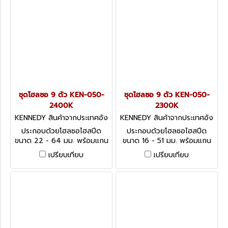
ชุดโฮลซอ 9 ตัว KEN-050-
ชุดโฮลซอ 9 ตัว KEN-050-
2400K
2300K
KENNEDY สินค้าจากประเทศอัง
KENNEDY สินค้าจากประเทศอัง
กฤษ-1
กฤษ-1
ประกอบด้วยโฮลซอไฮสปีด
ประกอบด้วยโฮลซอไฮสปีด
ขนาด 22 - 64 มม. พร้อมแกน
ขนาด 16 - 51 มม. พร้อมแกน
จับ ดอกนำศูนย์ บรรจุกล่อง
จับ ดอกนำศูนย์ บรรจุกล่อง
เปรียบเทียบ
เปรียบเทียบ
พลาสติก Variable Pitch Bi-
พลาสติก Variable Pitch Bi-
Metal HSS Holesaw Kits
Metal HSS Holesaw Kits