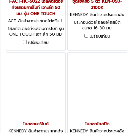
I-ACT-HC-5022 โฮลคัตเตอร์
ชุดโฮลซอ 5 ตัว KEN-050-
ทั่งเสตนคาร์ไบท์ เจาะลึก 50
2100K
มม. รุ่น ONE TOUCH
KENNEDY สินค้าจากประเทศอัง
กฤษ
ACT สินค้าจากประเทศไต้หวัน I-
ประกอบด้วยโฮลซอไฮสปีด
ACT-HC-5022
ขนาด 16-30 มม.
โฮลคัตเตอร์ทั่งเสตนคาร์ไบท์ รุน
Kennedy.TRADESMAN HOLE
ONE TOUCH เจาะลึก 50 มม.
เปรียบเทียบ
SAW KIT IN PLASTIC TUBE
นวัตกรรมใหม่ของโฮลคัตเตอร์
เปรียบเทียบ
เจาะเหล็กได้หนากว่า เร็วกว่า
สะดวกกว่า
โฮลซอคาร์ไบด์
โฮลซอไฮสปีด
KENNEDY สินค้าจากประเทศอัง
KENNEDY สินค้าจากประเทศอัง