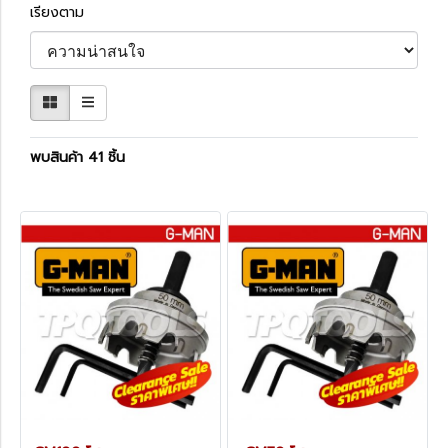
เรียงตาม
พบสินค้า 41 ชิ้น