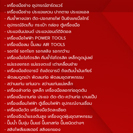
• เครื่องมือช่าง อุปกรณ์ฮาร์ดแวร์
• เครื่องมือช่าง ประแจแหวน ปากตาย ประแจแอล
• คีมย้ำหางปลา ตัด-ปอกสายไฟ ปืนยิงเคเบิ้ลไทร์
• อุปกรณ์จัดเก็บ กระเป๋า กล่อง ตู้เครื่องมือ
• ประแจขันปอนด์ ประแจปอนด์ดิจิตอล
• เครื่องมือไฟฟ้า POWER TOOLS
• เครื่องมือลม ปั๊มลม AIR TOOLS
• รอกโซ่ รอกโยก รอกสลิง รอกกว้าน
• เครื่องมือไฮโดรลิค คีมย้ำไฮโดรลิค เหล็กดูดมู่เลย์
• แม่แรงยกรถ แม่แรงตะเข้ เต่าเคลื่อนย้าย
• เครื่องมืออัดจารบี ถังอัดจารบี ถังเติมน้ำมันเกียร์
• พัดลมดูดเป่า พัดลมท่อ พัดลมอุตสาหกรรม
• สว่านแท่น แท่นเจาะ สว่านแท่นแม่เหล็ก
• เครื่องล้างท่อ งูเหล็ก เครื่องมือลอกท่ออุดตัน
• เครื่องมืองานท่อ ประแจ ดัด-ตัด-คว้านท่อ บานแป๊ป
• เครื่องเชื่อมไฟฟ้า ตู้เชื่อมไฟฟ้า อุปกรณ์งานเชื่อม
• เครื่องมือวัด เครื่องมือวัดละเอียด
• เครื่องฉีดน้ำแรงดันสูง เครื่องดูดฝุ่นอุตสาหกรรม
• ปั๊มน้ำ ปั๊มจุ่ม ปั๊มแช่ ปั๊มเทสท่อ ปั๊มชนิดต่างๆ
• สลิงโพลีเยสเตอร์ สลิงยกของ