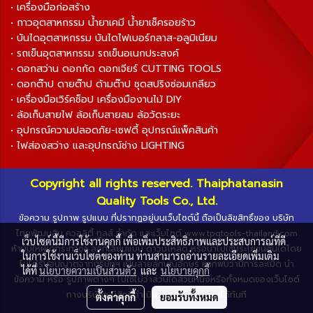
• เครื่องมือก่อสร้าง
• กาวอุตสาหกรรม น้ำยาเคมี น้ำยาเช็ครอยร้าว
• บันไดอุตสาหกรรม บันไดไฟเบอร์กลาส-อลูมิเนียม
• รถเข็นอุตสาหกรรม รถเข็นอเนกประสงค์
• ดอกสว่าน ดอกกัด ดอกเจียร์ CUTTING TOOLS
• ดอกต๊าป ดายต๊าป ด้ามต๊าป ชุดสปริงซ่อมเกลียว
• เครื่องมือเวิร์คช็อป เครื่องมืองานไม้ DIY
• ล้อเก็บสายไฟ ล้อเก็บสายลม ล้อวัดระยะ
• อุปกรณ์ความปลอดภัย-เซฟตี้ อุปกรณ์แพ็คสินค้า
• ไฟส่องสว่าง และอุปกรณ์ช่าง LIGHTING
Copyright all rights reserved. Thaiphatanasin
Quality Tools Co., Ltd.
ข้อความ รูปภาพ รูปแบบ ที่ปรากฏอยู่บนเว็บไซต์นี้ ถือเป็นลิขสิทธิ์ของ บริษัท
ไทยพัฒนสิน ควอลิตี้ ทูลส์ จำกัด และเว็บไซต์ www.tpqtools-thailand.com
เว็บไซต์นี้มีการใช้งานคุกกี้ เพื่อเพิ่มประสิทธิภาพและประสบการณ์ที่ดี
ห้ามมิให้ผู้ใดกระทำซ้ำ ลอกเลียนแบบ ดาวน์โหลด หรือนำไปใช้ประโยชน์อื่นใดโดย
ในการใช้งานเว็บไซต์ของท่าน ท่านสามารถอ่านรายละเอียดเพิ่มเติม
ไม่ได้รับอนุญาตจากบริษัทฯ เป็นลายลักษณ์อักษร หากพบว่ามีการละเมิด นำ
ได้ที่
นโยบายความเป็นส่วนตัว
และ
นโยบายคุกกี้
ข้อความ หรือ รูปภาพต่างๆ ไปใช้ไม่ว่าส่วนใดส่วนหนึ่งหรือทั้งหมดของเว็บไซต์
ทางบริษัทฯ มีสิทธิ์ดำเนินการตามกฎหมายได้ทันที
ตั้งค่าคุกกี้
ยอมรับทั้งหมด