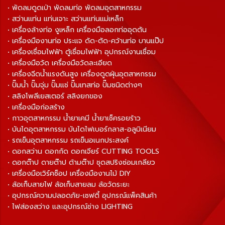
• พัดลมดูดเป่า พัดลมท่อ พัดลมอุตสาหกรรม
• สว่านแท่น แท่นเจาะ สว่านแท่นแม่เหล็ก
• เครื่องล้างท่อ งูเหล็ก เครื่องมือลอกท่ออุดตัน
• เครื่องมืองานท่อ ประแจ ดัด-ตัด-คว้านท่อ บานแป๊ป
• เครื่องเชื่อมไฟฟ้า ตู้เชื่อมไฟฟ้า อุปกรณ์งานเชื่อม
• เครื่องมือวัด เครื่องมือวัดละเอียด
• เครื่องฉีดน้ำแรงดันสูง เครื่องดูดฝุ่นอุตสาหกรรม
• ปั๊มน้ำ ปั๊มจุ่ม ปั๊มแช่ ปั๊มเทสท่อ ปั๊มชนิดต่างๆ
• สลิงโพลีเยสเตอร์ สลิงยกของ
• เครื่องมือก่อสร้าง
• กาวอุตสาหกรรม น้ำยาเคมี น้ำยาเช็ครอยร้าว
• บันไดอุตสาหกรรม บันไดไฟเบอร์กลาส-อลูมิเนียม
• รถเข็นอุตสาหกรรม รถเข็นอเนกประสงค์
• ดอกสว่าน ดอกกัด ดอกเจียร์ CUTTING TOOLS
• ดอกต๊าป ดายต๊าป ด้ามต๊าป ชุดสปริงซ่อมเกลียว
• เครื่องมือเวิร์คช็อป เครื่องมืองานไม้ DIY
• ล้อเก็บสายไฟ ล้อเก็บสายลม ล้อวัดระยะ
• อุปกรณ์ความปลอดภัย-เซฟตี้ อุปกรณ์แพ็คสินค้า
• ไฟส่องสว่าง และอุปกรณ์ช่าง LIGHTING