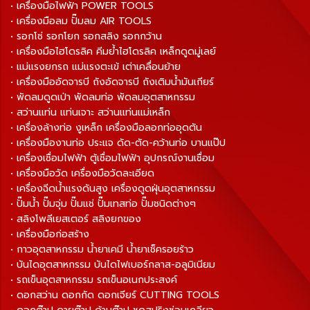
• เครื่องมือไฟฟ้า POWER TOOLS
• เครื่องมือลม ปั๊มลม AIR TOOLS
• รอกโซ่ รอกโยก รอกสลิง รอกกว้าน
• เครื่องมือไฮโดรลิค คีมย้ำไฮโดรลิค เหล็กดูดมู่เลย์
• แม่แรงยกรถ แม่แรงตะเข้ เต่าเคลื่อนย้าย
• เครื่องมืออัดจารบี ถังอัดจารบี ถังเติมน้ำมันเกียร์
• พัดลมดูดเป่า พัดลมท่อ พัดลมอุตสาหกรรม
• สว่านแท่น แท่นเจาะ สว่านแท่นแม่เหล็ก
• เครื่องล้างท่อ งูเหล็ก เครื่องมือลอกท่ออุดตัน
• เครื่องมืองานท่อ ประแจ ดัด-ตัด-คว้านท่อ บานแป๊ป
• เครื่องเชื่อมไฟฟ้า ตู้เชื่อมไฟฟ้า อุปกรณ์งานเชื่อม
• เครื่องมือวัด เครื่องมือวัดละเอียด
• เครื่องฉีดน้ำแรงดันสูง เครื่องดูดฝุ่นอุตสาหกรรม
• ปั๊มน้ำ ปั๊มจุ่ม ปั๊มแช่ ปั๊มเทสท่อ ปั๊มชนิดต่างๆ
• สลิงโพลีเยสเตอร์ สลิงยกของ
• เครื่องมือก่อสร้าง
• กาวอุตสาหกรรม น้ำยาเคมี น้ำยาเช็ครอยร้าว
• บันไดอุตสาหกรรม บันไดไฟเบอร์กลาส-อลูมิเนียม
• รถเข็นอุตสาหกรรม รถเข็นอเนกประสงค์
• ดอกสว่าน ดอกกัด ดอกเจียร์ CUTTING TOOLS