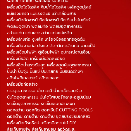
• รอกโซ่ รอกโยก รอกสลิง รอกกว้าน
• เครื่องมือไฮโดรลิค คีมย้ำไฮโดรลิค เหล็กดูดมู่เลย์
• แม่แรงยกรถ แม่แรงตะเข้ เต่าเคลื่อนย้าย
• เครื่องมืออัดจารบี ถังอัดจารบี ถังเติมน้ำมันเกียร์
• พัดลมดูดเป่า พัดลมท่อ พัดลมอุตสาหกรรม
• สว่านแท่น แท่นเจาะ สว่านแท่นแม่เหล็ก
• เครื่องล้างท่อ งูเหล็ก เครื่องมือลอกท่ออุดตัน
• เครื่องมืองานท่อ ประแจ ดัด-ตัด-คว้านท่อ บานแป๊ป
• เครื่องเชื่อมไฟฟ้า ตู้เชื่อมไฟฟ้า อุปกรณ์งานเชื่อม
• เครื่องมือวัด เครื่องมือวัดละเอียด
• เครื่องฉีดน้ำแรงดันสูง เครื่องดูดฝุ่นอุตสาหกรรม
• ปั๊มน้ำ ปั๊มจุ่ม ปั๊มแช่ ปั๊มเทสท่อ ปั๊มชนิดต่างๆ
• สลิงโพลีเยสเตอร์ สลิงยกของ
• เครื่องมือก่อสร้าง
• กาวอุตสาหกรรม น้ำยาเคมี น้ำยาเช็ครอยร้าว
• บันไดอุตสาหกรรม บันไดไฟเบอร์กลาส-อลูมิเนียม
• รถเข็นอุตสาหกรรม รถเข็นอเนกประสงค์
• ดอกสว่าน ดอกกัด ดอกเจียร์ CUTTING TOOLS
• ดอกต๊าป ดายต๊าป ด้ามต๊าป ชุดสปริงซ่อมเกลียว
• เครื่องมือเวิร์คช็อป เครื่องมืองานไม้ DIY
• ล้อเก็บสายไฟ ล้อเก็บสายลม ล้อวัดระยะ