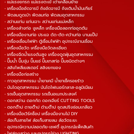
• แม่แรงยกรถ แม่แรงตะเข้ เต่าเคลื่อนย้าย
• เครื่องมืออัดจารบี ถังอัดจารบี ถังเติมน้ำมันเกียร์
• พัดลมดูดเป่า พัดลมท่อ พัดลมอุตสาหกรรม
• สว่านแท่น แท่นเจาะ สว่านแท่นแม่เหล็ก
• เครื่องล้างท่อ งูเหล็ก เครื่องมือลอกท่ออุดตัน
• เครื่องมืองานท่อ ประแจ ดัด-ตัด-คว้านท่อ บานแป๊ป
• เครื่องเชื่อมไฟฟ้า ตู้เชื่อมไฟฟ้า อุปกรณ์งานเชื่อม
• เครื่องมือวัด เครื่องมือวัดละเอียด
• เครื่องฉีดน้ำแรงดันสูง เครื่องดูดฝุ่นอุตสาหกรรม
• ปั๊มน้ำ ปั๊มจุ่ม ปั๊มแช่ ปั๊มเทสท่อ ปั๊มชนิดต่างๆ
• สลิงโพลีเยสเตอร์ สลิงยกของ
• เครื่องมือก่อสร้าง
• กาวอุตสาหกรรม น้ำยาเคมี น้ำยาเช็ครอยร้าว
• บันไดอุตสาหกรรม บันไดไฟเบอร์กลาส-อลูมิเนียม
• รถเข็นอุตสาหกรรม รถเข็นอเนกประสงค์
• ดอกสว่าน ดอกกัด ดอกเจียร์ CUTTING TOOLS
• ดอกต๊าป ดายต๊าป ด้ามต๊าป ชุดสปริงซ่อมเกลียว
• เครื่องมือเวิร์คช็อป เครื่องมืองานไม้ DIY
• ล้อเก็บสายไฟ ล้อเก็บสายลม ล้อวัดระยะ
• อุปกรณ์ความปลอดภัย-เซฟตี้ อุปกรณ์แพ็คสินค้า
• ไฟส่องสว่าง และอุปกรณ์ช่าง LIGHTING