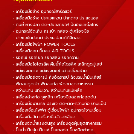
• เครื่องมือช่าง อุปกรณ์ฮาร์ดแวร์
• เครื่องมือช่าง ประแจแหวน ปากตาย ประแจแอล
• คีมย้ำหางปลา ตัด-ปอกสายไฟ ปืนยิงเคเบิ้ลไทร์
• อุปกรณ์จัดเก็บ กระเป๋า กล่อง ตู้เครื่องมือ
• ประแจขันปอนด์ ประแจปอนด์ดิจิตอล
• เครื่องมือไฟฟ้า POWER TOOLS
• เครื่องมือลม ปั๊มลม AIR TOOLS
• รอกโซ่ รอกโยก รอกสลิง รอกกว้าน
• เครื่องมือไฮโดรลิค คีมย้ำไฮโดรลิค เหล็กดูดมู่เลย์
• แม่แรงยกรถ แม่แรงตะเข้ เต่าเคลื่อนย้าย
• เครื่องมืออัดจารบี ถังอัดจารบี ถังเติมน้ำมันเกียร์
• พัดลมดูดเป่า พัดลมท่อ พัดลมอุตสาหกรรม
• สว่านแท่น แท่นเจาะ สว่านแท่นแม่เหล็ก
• เครื่องล้างท่อ งูเหล็ก เครื่องมือลอกท่ออุดตัน
• เครื่องมืองานท่อ ประแจ ดัด-ตัด-คว้านท่อ บานแป๊ป
• เครื่องเชื่อมไฟฟ้า ตู้เชื่อมไฟฟ้า อุปกรณ์งานเชื่อม
• เครื่องมือวัด เครื่องมือวัดละเอียด
• เครื่องฉีดน้ำแรงดันสูง เครื่องดูดฝุ่นอุตสาหกรรม
• ปั๊มน้ำ ปั๊มจุ่ม ปั๊มแช่ ปั๊มเทสท่อ ปั๊มชนิดต่างๆ