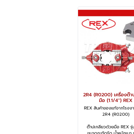
2R4 (R0200) เครื่องต๊า
มือ (1.1/4") REX
REX สินค้าของแท้จากโรงงาน
2R4 (R0200)
ต๊าปเกลียวด้วยมือ REX รุ
ขนาดกะทัดรัด น้ำหนักเบ