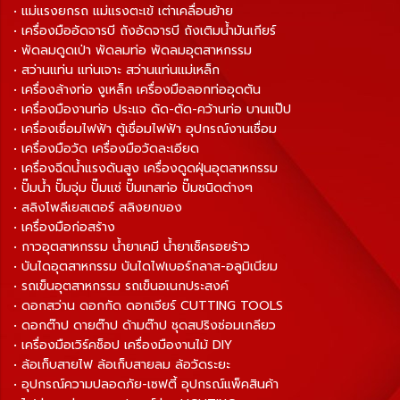
• แม่แรงยกรถ แม่แรงตะเข้ เต่าเคลื่อนย้าย
• เครื่องมืออัดจารบี ถังอัดจารบี ถังเติมน้ำมันเกียร์
• พัดลมดูดเป่า พัดลมท่อ พัดลมอุตสาหกรรม
• สว่านแท่น แท่นเจาะ สว่านแท่นแม่เหล็ก
• เครื่องล้างท่อ งูเหล็ก เครื่องมือลอกท่ออุดตัน
• เครื่องมืองานท่อ ประแจ ดัด-ตัด-คว้านท่อ บานแป๊ป
• เครื่องเชื่อมไฟฟ้า ตู้เชื่อมไฟฟ้า อุปกรณ์งานเชื่อม
• เครื่องมือวัด เครื่องมือวัดละเอียด
• เครื่องฉีดน้ำแรงดันสูง เครื่องดูดฝุ่นอุตสาหกรรม
• ปั๊มน้ำ ปั๊มจุ่ม ปั๊มแช่ ปั๊มเทสท่อ ปั๊มชนิดต่างๆ
• สลิงโพลีเยสเตอร์ สลิงยกของ
• เครื่องมือก่อสร้าง
• กาวอุตสาหกรรม น้ำยาเคมี น้ำยาเช็ครอยร้าว
• บันไดอุตสาหกรรม บันไดไฟเบอร์กลาส-อลูมิเนียม
• รถเข็นอุตสาหกรรม รถเข็นอเนกประสงค์
• ดอกสว่าน ดอกกัด ดอกเจียร์ CUTTING TOOLS
• ดอกต๊าป ดายต๊าป ด้ามต๊าป ชุดสปริงซ่อมเกลียว
• เครื่องมือเวิร์คช็อป เครื่องมืองานไม้ DIY
• ล้อเก็บสายไฟ ล้อเก็บสายลม ล้อวัดระยะ
• อุปกรณ์ความปลอดภัย-เซฟตี้ อุปกรณ์แพ็คสินค้า