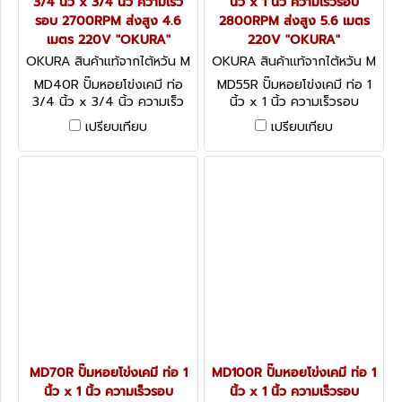
3/4 นิ้ว x 3/4 นิ้ว ความเร็ว
นิ้ว x 1 นิ้ว ความเร็วรอบ
รอบ 2700RPM ส่งสูง 4.6
2800RPM ส่งสูง 5.6 เมตร
เมตร 220V "OKURA"
220V "OKURA"
OKURA สินค้าแท้จากไต้หวัน M
OKURA สินค้าแท้จากไต้หวัน M
D40R
D55R
MD40R ปั๊มหอยโข่งเคมี ท่อ
MD55R ปั๊มหอยโข่งเคมี ท่อ 1
3/4 นิ้ว x 3/4 นิ้ว ความเร็ว
นิ้ว x 1 นิ้ว ความเร็วรอบ
รอบ 2700RPM ส่งสูง 4.6
2800RPM ส่งสูง 5.6 เมตร
เปรียบเทียบ
เปรียบเทียบ
เมตร 220V "OKURA"
220V "OKURA"
MD70R ปั๊มหอยโข่งเคมี ท่อ 1
MD100R ปั๊มหอยโข่งเคมี ท่อ 1
นิ้ว x 1 นิ้ว ความเร็วรอบ
นิ้ว x 1 นิ้ว ความเร็วรอบ