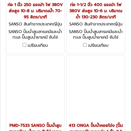
ท่อ 1 นิ้ว 250 แรงม้า ไฟ 380V
ท่อ 1-1/2 นิ้ว 400 แรงม้า ไฟ
ส่งสูง 10-8 ม. บริมาณน้ำ 70-
380V ส่งสูง 10-6 ม. บริมาณ
95 ลิตร/นาที
น้ำ 130-230 ลิตร/นาที
SANSO สินค้าจากประเทศญี่ปุ่น
SANSO สินค้าจากประเทศญี่ปุ่น
PMD-2573
PMD-4033
SANSO ปั๊มน้ำสูบสารเคมีและน้ำ
SANSO ปั๊มน้ำสูบสารเคมีและน้ำ
ทะเล ปั๊มสูบน้ำยาเคมี ซันโซ่
ทะเล ปั๊มสูบน้ำยาเคมี ซันโซ่
ระบบขับดันใบพัดแม่เหล็ก
ระบบขับดันใบพัดแม่เหล็ก
เปรียบเทียบ
เปรียบเทียบ
SANSO MAGNET PUMP For
SANSO MAGNET PUMP For
chemical & sea water
chemical & sea water
(JAPAN)
(JAPAN)
PMD-7533 SANSO ปั๊มน้ำสูบ
413 ONGA ปั๊มน้ำหอยโข่ง (ปั๊ม