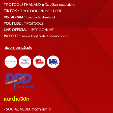
TPQTOOLSTHAILAND เครื่องมือช่างออนไลน์
TIKTOK :
TPQTOOLONLINE.STORE
INSTAGRAM :
tpqtools.thailand
YOUTUBE :
TPQTOOLS
LINE OFFICIAL :
@TPQONLINE
WEBSITE :
www.tpqtools-thailand.com
ช่องทางการจัดส่ง
แนะนำบริษัท
• SOCIAL MEDIA ติดตามเราไว้!