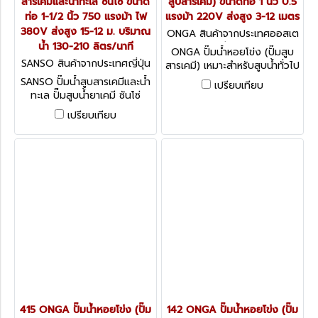
สารเคมีและน้ำทะเล ซันโซ่ ขนาด
สูบสารเคมี) ขนาดท่อ 1 นิ้ว 0.5
ท่อ 1-1/2 นิ้ว 750 แรงม้า ไฟ
แรงม้า 220V ส่งสูง 3-12 เมตร
380V ส่งสูง 15-12 ม. บริมาณ
ONGA สินค้าจากประเทศออสเต
น้ำ 130-210 ลิตร/นาที
รเลีย 413
ONGA ปั๊มน้ำหอยโข่ง (ปั๊มสูบ
SANSO สินค้าจากประเทศญี่ปุ่น
สารเคมี) เหมาะสำหรับสูบน้ำทั่วไป
PMD-7533
และน้ำที่เป็นกรดอ่อนๆ ตัวเสื้อ
SANSO ปั๊มน้ำสูบสารเคมีและน้ำ
เปรียบเทียบ
และใบพัดทำด้วยแบ็คกาไลท์
ทะเล ปั๊มสูบน้ำยาเคมี ซันโซ่
สามารถทนอุณหภูมิ 4-50
ระบบขับดันใบพัดแม่เหล็ก
เปรียบเทียบ
องศาเซลเซียส HI-FLOW
SANSO MAGNET PUMP For
CENTRIFUGAL PUMP
chemical & sea water
(Australia)
(JAPAN)
415 ONGA ปั๊มน้ำหอยโข่ง (ปั๊ม
142 ONGA ปั๊มน้ำหอยโข่ง (ปั๊ม