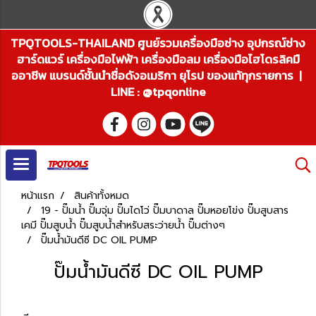
TPQTOOLS-THAILAND ศูนย์รวมเครื่องมือช่าง อุปกรณ์ช่าง
ฮาร์ดแวร์ เครื่องมือไฟฟ้า เครื่องมือลม เครื่องมือไฮโดรลิคมื
ออาชีพ แบรนด์ชั้นนำชื่อดังอเมริกา ยุโรป ของแท้ทุกรายการ |
LINE : @tpqonline
หน้าแรก
สินค้าทั้งหมด
19 - ปั๊มน้ำ ปั๊มจุ่ม ปั๊มไดโว่ ปั๊มบาดาล ปั๊มหอยโข่ง ปั๊มสูบสาร
เคมี ปั๊มสูบน้ำ ปั๊มสูบน้ำสำหรับสระว่ายน้ำ ปั๊มต่างๆ
ปั๊มน้ำมันดีซี DC OIL PUMP
ปั๊มน้ำมันดีซี DC OIL PUMP