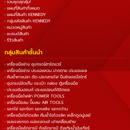
• รวมชุดสุดคุ้ม!
• แผนที่สินค้าทั้งหมด
• แผนที่สินค้า KENNEDY
• กลุ่มรหัสสินค้า KENNEDY
• หมวดหมู่สินค้า
• แบรนด์สินค้า
• รีวิวสินค้า
กลุ่มสินค้าชั้นนำ
• เครื่องมือช่าง อุปกรณ์ฮาร์ดแวร์
• เครื่องมือช่าง ประแจแหวน ปากตาย ประแจแอล
• คีมย้ำหางปลา ตัด-ปอกสายไฟ ปืนยิงเคเบิ้ลไทร์
• อุปกรณ์จัดเก็บ กระเป๋า กล่อง ตู้เครื่องมือ
• ประแจขันปอนด์ ประแจปอนด์ดิจิตอล
• เครื่องมือไฟฟ้า POWER TOOLS
• เครื่องมือลม ปั๊มลม AIR TOOLS
• รอกโซ่ รอกโยก รอกสลิง รอกกว้าน
• เครื่องมือไฮโดรลิค คีมย้ำไฮโดรลิค เหล็กดูดมู่เลย์
• แม่แรงยกรถ แม่แรงตะเข้ เต่าเคลื่อนย้าย
• เครื่องมืออัดจารบี ถังอัดจารบี ถังเติมน้ำมันเกียร์