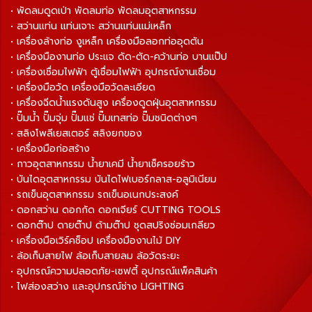
• พัดลมดูดเป่า พัดลมท่อ พัดลมอุตสาหกรรม
• สว่านแท่น แท่นเจาะ สว่านแท่นแม่เหล็ก
• เครื่องล้างท่อ งูเหล็ก เครื่องมือลอกท่ออุดตัน
• เครื่องมืองานท่อ ประแจ ดัด-ตัด-คว้านท่อ บานแป๊ป
• เครื่องเชื่อมไฟฟ้า ตู้เชื่อมไฟฟ้า อุปกรณ์งานเชื่อม
• เครื่องมือวัด เครื่องมือวัดละเอียด
• เครื่องฉีดน้ำแรงดันสูง เครื่องดูดฝุ่นอุตสาหกรรม
• ปั๊มน้ำ ปั๊มจุ่ม ปั๊มแช่ ปั๊มเทสท่อ ปั๊มชนิดต่างๆ
• สลิงโพลีเยสเตอร์ สลิงยกของ
• เครื่องมือก่อสร้าง
• กาวอุตสาหกรรม น้ำยาเคมี น้ำยาเช็ครอยร้าว
• บันไดอุตสาหกรรม บันไดไฟเบอร์กลาส-อลูมิเนียม
• รถเข็นอุตสาหกรรม รถเข็นอเนกประสงค์
• ดอกสว่าน ดอกกัด ดอกเจียร์ CUTTING TOOLS
• ดอกต๊าป ดายต๊าป ด้ามต๊าป ชุดสปริงซ่อมเกลียว
• เครื่องมือเวิร์คช็อป เครื่องมืองานไม้ DIY
• ล้อเก็บสายไฟ ล้อเก็บสายลม ล้อวัดระยะ
• อุปกรณ์ความปลอดภัย-เซฟตี้ อุปกรณ์แพ็คสินค้า
• ไฟส่องสว่าง และอุปกรณ์ช่าง LIGHTING