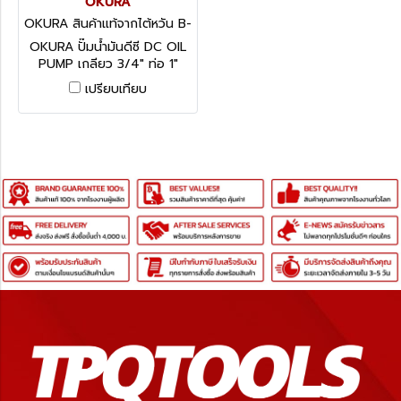
OKURA
OKURA สินค้าแท้จากไต้หวัน B-
OK-OP200-12V
OKURA ปั๊มน้ำมันดีซี DC OIL
PUMP เกลียว 3/4" ท่อ 1"
เปรียบเทียบ