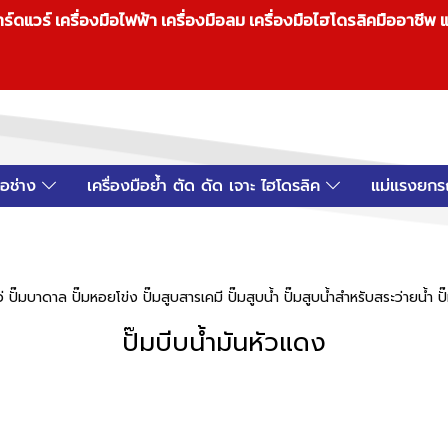
วร์ เครื่องมือไฟฟ้า เครื่องมือลม เครื่องมือไฮโดรลิคมืออาชีพ แ
มือช่าง
เครื่องมือย้ำ ตัด ดัด เจาะ ไฮโดรลิค
แม่แรงยกร
ดโว่ ปั๊มบาดาล ปั๊มหอยโข่ง ปั๊มสูบสารเคมี ปั๊มสูบน้ำ ปั๊มสูบน้ำสำหรับสระว่ายน้ำ ป
ปั๊มบีบน้ำมันหัวแดง