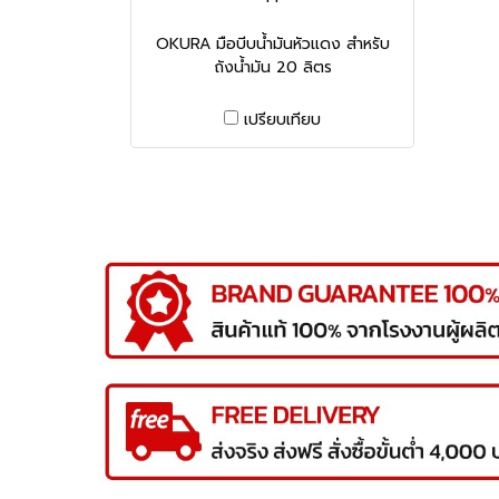
OKURA มือบีบน้ำมันหัวแดง สำหรับ
ถังน้ำมัน 20 ลิตร
เปรียบเทียบ