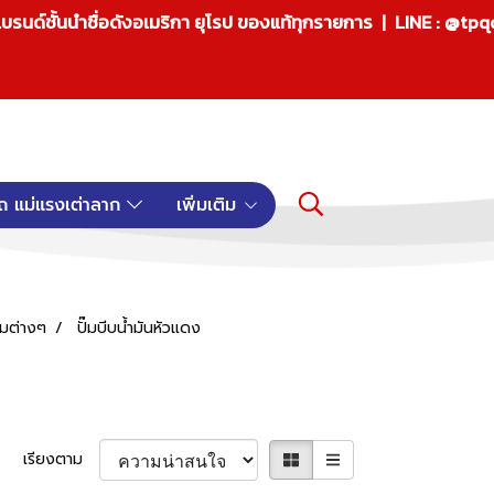
บรนด์ชั้นนำชื่อดังอเมริกา ยุโรป ของแท้ทุกรายการ | LINE : @tp
ถ แม่แรงเต่าลาก
เพิ่มเติม
ั๊มต่างๆ
ปั๊มบีบน้ำมันหัวแดง
เรียงตาม