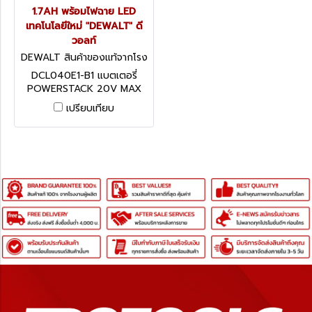
1.7AH พร้อมไฟฉาย LED
เทคโนโลยีใหม่ "DEWALT" ดี
วอลท์
DEWALT สินค้าของแท้จากโรง
งานผู้ผลิต DCL040E1-B1
DCL040E1-B1 แบตเตอรี่
POWERSTACK 20V MAX
1.7AH พร้อมไฟฉาย LED
เปรียบเทียบ
เทคโนโลยีใหม่ "DEWALT" ดี
วอลท์