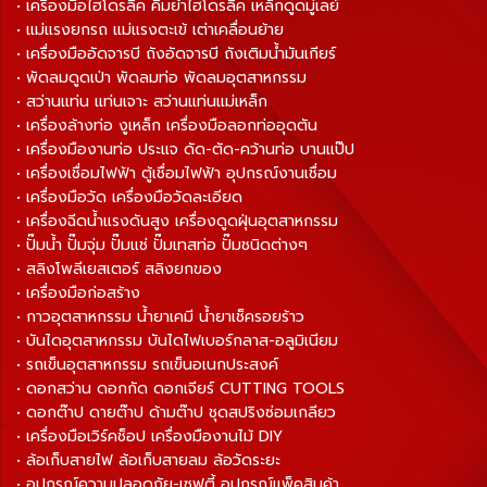
• เครื่องมือไฮโดรลิค คีมย้ำไฮโดรลิค เหล็กดูดมู่เลย์
• แม่แรงยกรถ แม่แรงตะเข้ เต่าเคลื่อนย้าย
• เครื่องมืออัดจารบี ถังอัดจารบี ถังเติมน้ำมันเกียร์
• พัดลมดูดเป่า พัดลมท่อ พัดลมอุตสาหกรรม
• สว่านแท่น แท่นเจาะ สว่านแท่นแม่เหล็ก
• เครื่องล้างท่อ งูเหล็ก เครื่องมือลอกท่ออุดตัน
• เครื่องมืองานท่อ ประแจ ดัด-ตัด-คว้านท่อ บานแป๊ป
• เครื่องเชื่อมไฟฟ้า ตู้เชื่อมไฟฟ้า อุปกรณ์งานเชื่อม
• เครื่องมือวัด เครื่องมือวัดละเอียด
• เครื่องฉีดน้ำแรงดันสูง เครื่องดูดฝุ่นอุตสาหกรรม
• ปั๊มน้ำ ปั๊มจุ่ม ปั๊มแช่ ปั๊มเทสท่อ ปั๊มชนิดต่างๆ
• สลิงโพลีเยสเตอร์ สลิงยกของ
• เครื่องมือก่อสร้าง
• กาวอุตสาหกรรม น้ำยาเคมี น้ำยาเช็ครอยร้าว
• บันไดอุตสาหกรรม บันไดไฟเบอร์กลาส-อลูมิเนียม
• รถเข็นอุตสาหกรรม รถเข็นอเนกประสงค์
• ดอกสว่าน ดอกกัด ดอกเจียร์ CUTTING TOOLS
• ดอกต๊าป ดายต๊าป ด้ามต๊าป ชุดสปริงซ่อมเกลียว
• เครื่องมือเวิร์คช็อป เครื่องมืองานไม้ DIY
• ล้อเก็บสายไฟ ล้อเก็บสายลม ล้อวัดระยะ
• อุปกรณ์ความปลอดภัย-เซฟตี้ อุปกรณ์แพ็คสินค้า