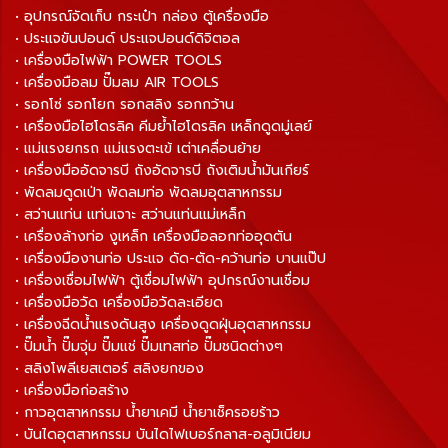
• อุปกรณ์จัดเก็บ กระเป๋า กล่อง ตู้เครื่องมือ
• ประแจขันปอนด์ ประแจปอนด์ดิจิตอล
• เครื่องมือไฟฟ้า POWER TOOLS
• เครื่องมือลม ปั๊มลม AIR TOOLS
• รอกโซ่ รอกโยก รอกสลิง รอกกว้าน
• เครื่องมือไฮโดรลิค คีมย้ำไฮโดรลิค เหล็กดูดมู่เลย์
• แม่แรงยกรถ แม่แรงตะเข้ เต่าเคลื่อนย้าย
• เครื่องมืออัดจารบี ถังอัดจารบี ถังเติมน้ำมันเกียร์
• พัดลมดูดเป่า พัดลมท่อ พัดลมอุตสาหกรรม
• สว่านแท่น แท่นเจาะ สว่านแท่นแม่เหล็ก
• เครื่องล้างท่อ งูเหล็ก เครื่องมือลอกท่ออุดตัน
• เครื่องมืองานท่อ ประแจ ดัด-ตัด-คว้านท่อ บานแป๊ป
• เครื่องเชื่อมไฟฟ้า ตู้เชื่อมไฟฟ้า อุปกรณ์งานเชื่อม
• เครื่องมือวัด เครื่องมือวัดละเอียด
• เครื่องฉีดน้ำแรงดันสูง เครื่องดูดฝุ่นอุตสาหกรรม
• ปั๊มน้ำ ปั๊มจุ่ม ปั๊มแช่ ปั๊มเทสท่อ ปั๊มชนิดต่างๆ
• สลิงโพลีเยสเตอร์ สลิงยกของ
• เครื่องมือก่อสร้าง
• กาวอุตสาหกรรม น้ำยาเคมี น้ำยาเช็ครอยร้าว
• บันไดอุตสาหกรรม บันไดไฟเบอร์กลาส-อลูมิเนียม