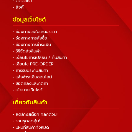
• ติดต่อเรา
• ลิงค์
ข้อมูลเว็บไซต์
• ช่องทางขอใบเสนอราคา
• ช่องทางการสั่งซื้อ
• ช่องทางการชำระเงิน
• วิธีจัดส่งสินค้า
• เงื่อนไขการเปลี่ยน / คืนสินค้า
• เงื่อนไข PRE-ORDER
• การรับประกันสินค้า
• แจ้งชำระเงินออนไลน์
• ข้อตกลงและกติกา
• นโยบายเว็บไซต์
เกี่ยวกับสินค้า
• ลดล้างสต็อค คลิกด่วน!
• รวมชุดสุดคุ้ม!
• แผนที่สินค้าทั้งหมด