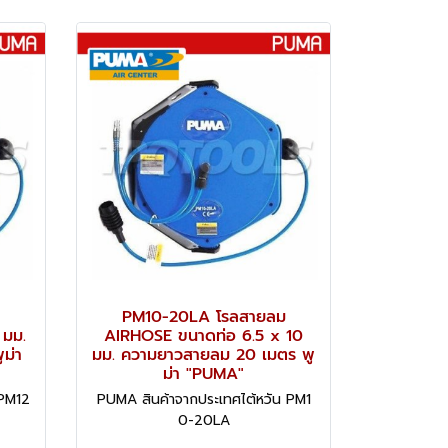
PM10-20LA โรลสายลม
 มม.
AIRHOSE ขนาดท่อ 6.5 x 10
ม่า
มม. ความยาวสายลม 20 เมตร พู
ม่า "PUMA"
 PM12
PUMA สินค้าจากประเทศไต้หวัน PM1
0-20LA