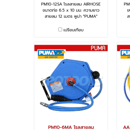
PM10-12SA โรลสายลม AIRHOSE
PM
ขนาดท่อ 6.5 x 10 มม. ความยาว
ข
สายลม 12 เมตร พูม่า "PUMA"
ส
เปรียบเทียบ
PM10-6MA โรลสายลม
AA