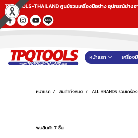
TPQTOOLS-THAILAND ศูนย์รวมเครื่องมือช่าง อุปกรณ์ช่างฮาร์ดแ
หน้าแรก
เครื่อง
หน้าแรก
สินค้าทั้งหมด
ALL BRANDS รวมเครื่องม
พบสินค้า 7 ชิ้น