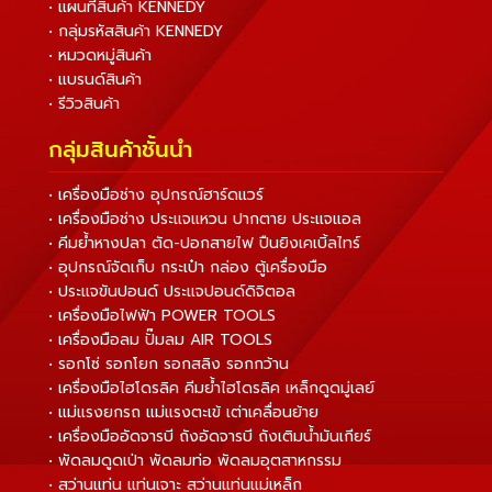
• แผนที่สินค้า KENNEDY
• กลุ่มรหัสสินค้า KENNEDY
• หมวดหมู่สินค้า
• แบรนด์สินค้า
• รีวิวสินค้า
กลุ่มสินค้าชั้นนำ
• เครื่องมือช่าง อุปกรณ์ฮาร์ดแวร์
• เครื่องมือช่าง ประแจแหวน ปากตาย ประแจแอล
• คีมย้ำหางปลา ตัด-ปอกสายไฟ ปืนยิงเคเบิ้ลไทร์
• อุปกรณ์จัดเก็บ กระเป๋า กล่อง ตู้เครื่องมือ
• ประแจขันปอนด์ ประแจปอนด์ดิจิตอล
• เครื่องมือไฟฟ้า POWER TOOLS
• เครื่องมือลม ปั๊มลม AIR TOOLS
• รอกโซ่ รอกโยก รอกสลิง รอกกว้าน
• เครื่องมือไฮโดรลิค คีมย้ำไฮโดรลิค เหล็กดูดมู่เลย์
• แม่แรงยกรถ แม่แรงตะเข้ เต่าเคลื่อนย้าย
• เครื่องมืออัดจารบี ถังอัดจารบี ถังเติมน้ำมันเกียร์
• พัดลมดูดเป่า พัดลมท่อ พัดลมอุตสาหกรรม
• สว่านแท่น แท่นเจาะ สว่านแท่นแม่เหล็ก