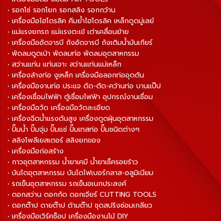
• รอกโซ่ รอกโยก รอกสลิง รอกกว้าน
• เครื่องมือไฮโดรลิค คีมย้ำไฮโดรลิค เหล็กดูดมู่เลย์
• แม่แรงยกรถ แม่แรงตะเข้ เต่าเคลื่อนย้าย
• เครื่องมืออัดจารบี ถังอัดจารบี ถังเติมน้ำมันเกียร์
• พัดลมดูดเป่า พัดลมท่อ พัดลมอุตสาหกรรม
• สว่านแท่น แท่นเจาะ สว่านแท่นแม่เหล็ก
• เครื่องล้างท่อ งูเหล็ก เครื่องมือลอกท่ออุดตัน
• เครื่องมืองานท่อ ประแจ ดัด-ตัด-คว้านท่อ บานแป๊ป
• เครื่องเชื่อมไฟฟ้า ตู้เชื่อมไฟฟ้า อุปกรณ์งานเชื่อม
• เครื่องมือวัด เครื่องมือวัดละเอียด
• เครื่องฉีดน้ำแรงดันสูง เครื่องดูดฝุ่นอุตสาหกรรม
• ปั๊มน้ำ ปั๊มจุ่ม ปั๊มแช่ ปั๊มเทสท่อ ปั๊มชนิดต่างๆ
• สลิงโพลีเยสเตอร์ สลิงยกของ
• เครื่องมือก่อสร้าง
• กาวอุตสาหกรรม น้ำยาเคมี น้ำยาเช็ครอยร้าว
• บันไดอุตสาหกรรม บันไดไฟเบอร์กลาส-อลูมิเนียม
• รถเข็นอุตสาหกรรม รถเข็นอเนกประสงค์
• ดอกสว่าน ดอกกัด ดอกเจียร์ CUTTING TOOLS
• ดอกต๊าป ดายต๊าป ด้ามต๊าป ชุดสปริงซ่อมเกลียว
• เครื่องมือเวิร์คช็อป เครื่องมืองานไม้ DIY