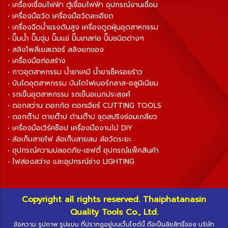
• เครื่องเชื่อมไฟฟ้า ตู้เชื่อมไฟฟ้า อุปกรณ์งานเชื่อม
• เครื่องมือวัด เครื่องมือวัดละเอียด
• เครื่องฉีดน้ำแรงดันสูง เครื่องดูดฝุ่นอุตสาหกรรม
• ปั๊มน้ำ ปั๊มจุ่ม ปั๊มแช่ ปั๊มเทสท่อ ปั๊มชนิดต่างๆ
• สลิงโพลีเยสเตอร์ สลิงยกของ
• เครื่องมือก่อสร้าง
• กาวอุตสาหกรรม น้ำยาเคมี น้ำยาเช็ครอยร้าว
• บันไดอุตสาหกรรม บันไดไฟเบอร์กลาส-อลูมิเนียม
• รถเข็นอุตสาหกรรม รถเข็นอเนกประสงค์
• ดอกสว่าน ดอกกัด ดอกเจียร์ CUTTING TOOLS
• ดอกต๊าป ดายต๊าป ด้ามต๊าป ชุดสปริงซ่อมเกลียว
• เครื่องมือเวิร์คช็อป เครื่องมืองานไม้ DIY
• ล้อเก็บสายไฟ ล้อเก็บสายลม ล้อวัดระยะ
• อุปกรณ์ความปลอดภัย-เซฟตี้ อุปกรณ์แพ็คสินค้า
• ไฟส่องสว่าง และอุปกรณ์ช่าง LIGHTING
Copyright all rights reserved. Thaiphatanasin
Quality Tools Co., Ltd.
ข้อความ รูปภาพ รูปแบบ ที่ปรากฏอยู่บนเว็บไซต์นี้ ถือเป็นลิขสิทธิ์ของ บริษัท