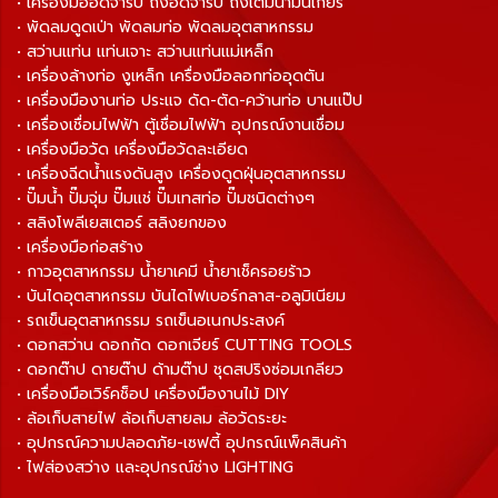
• เครื่องมืออัดจารบี ถังอัดจารบี ถังเติมน้ำมันเกียร์
• พัดลมดูดเป่า พัดลมท่อ พัดลมอุตสาหกรรม
• สว่านแท่น แท่นเจาะ สว่านแท่นแม่เหล็ก
• เครื่องล้างท่อ งูเหล็ก เครื่องมือลอกท่ออุดตัน
• เครื่องมืองานท่อ ประแจ ดัด-ตัด-คว้านท่อ บานแป๊ป
• เครื่องเชื่อมไฟฟ้า ตู้เชื่อมไฟฟ้า อุปกรณ์งานเชื่อม
• เครื่องมือวัด เครื่องมือวัดละเอียด
• เครื่องฉีดน้ำแรงดันสูง เครื่องดูดฝุ่นอุตสาหกรรม
• ปั๊มน้ำ ปั๊มจุ่ม ปั๊มแช่ ปั๊มเทสท่อ ปั๊มชนิดต่างๆ
• สลิงโพลีเยสเตอร์ สลิงยกของ
• เครื่องมือก่อสร้าง
• กาวอุตสาหกรรม น้ำยาเคมี น้ำยาเช็ครอยร้าว
• บันไดอุตสาหกรรม บันไดไฟเบอร์กลาส-อลูมิเนียม
• รถเข็นอุตสาหกรรม รถเข็นอเนกประสงค์
• ดอกสว่าน ดอกกัด ดอกเจียร์ CUTTING TOOLS
• ดอกต๊าป ดายต๊าป ด้ามต๊าป ชุดสปริงซ่อมเกลียว
• เครื่องมือเวิร์คช็อป เครื่องมืองานไม้ DIY
• ล้อเก็บสายไฟ ล้อเก็บสายลม ล้อวัดระยะ
• อุปกรณ์ความปลอดภัย-เซฟตี้ อุปกรณ์แพ็คสินค้า
• ไฟส่องสว่าง และอุปกรณ์ช่าง LIGHTING