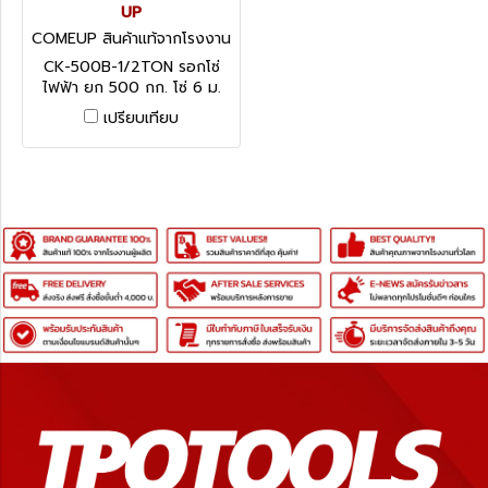
UP
COMEUP สินค้าแท้จากโรงงาน
ผู้ผลิต CK-500B
CK-500B-1/2TON รอกโซ่
ไฟฟ้า ยก 500 กก. โซ่ 6 ม.
มอเตอร์ 750W / 9.5A COME
เปรียบเทียบ
UP