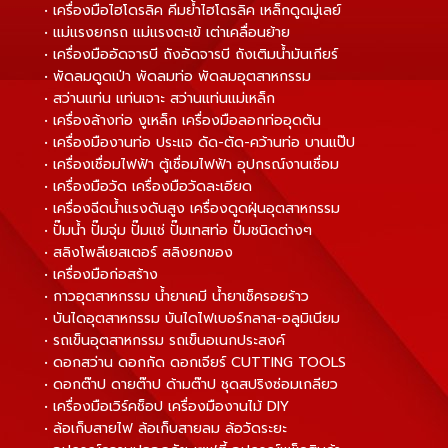
• เครื่องมือไฮโดรลิค คีมย้ำไฮโดรลิค เหล็กดูดมู่เลย์
• แม่แรงยกรถ แม่แรงตะเข้ เต่าเคลื่อนย้าย
• เครื่องมืออัดจารบี ถังอัดจารบี ถังเติมน้ำมันเกียร์
• พัดลมดูดเป่า พัดลมท่อ พัดลมอุตสาหกรรม
• สว่านแท่น แท่นเจาะ สว่านแท่นแม่เหล็ก
• เครื่องล้างท่อ งูเหล็ก เครื่องมือลอกท่ออุดตัน
• เครื่องมืองานท่อ ประแจ ดัด-ตัด-คว้านท่อ บานแป๊ป
• เครื่องเชื่อมไฟฟ้า ตู้เชื่อมไฟฟ้า อุปกรณ์งานเชื่อม
• เครื่องมือวัด เครื่องมือวัดละเอียด
• เครื่องฉีดน้ำแรงดันสูง เครื่องดูดฝุ่นอุตสาหกรรม
• ปั๊มน้ำ ปั๊มจุ่ม ปั๊มแช่ ปั๊มเทสท่อ ปั๊มชนิดต่างๆ
• สลิงโพลีเยสเตอร์ สลิงยกของ
• เครื่องมือก่อสร้าง
• กาวอุตสาหกรรม น้ำยาเคมี น้ำยาเช็ครอยร้าว
• บันไดอุตสาหกรรม บันไดไฟเบอร์กลาส-อลูมิเนียม
• รถเข็นอุตสาหกรรม รถเข็นอเนกประสงค์
• ดอกสว่าน ดอกกัด ดอกเจียร์ CUTTING TOOLS
• ดอกต๊าป ดายต๊าป ด้ามต๊าป ชุดสปริงซ่อมเกลียว
• เครื่องมือเวิร์คช็อป เครื่องมืองานไม้ DIY
• ล้อเก็บสายไฟ ล้อเก็บสายลม ล้อวัดระยะ