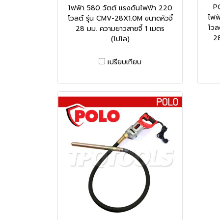
PO
ไฟฟ้า 580 วัตต์ แรงดันไฟฟ้า 220
ไฟฟ
โวลต์ รุ่น CMV-28X1.0M ขนาดหัวจี้
โวล
28 มม. ความยาวสายจี้ 1 เมตร
28
(โปโล)
เปรียบเทียบ