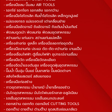
• เครื่องมือลม ปั๊มลม AIR TOOLS
• รอกโซ่ รอกโยก รอกสลิง รอกกว้าน
• เครื่องมือไฮโดรลิค คีมย้ำไฮโดรลิค เหล็กดูดมู่เลย์
• แม่แรงยกรถ แม่แรงตะเข้ เต่าเคลื่อนย้าย
• เครื่องมืออัดจารบี ถังอัดจารบี ถังเติมน้ำมันเกียร์
• พัดลมดูดเป่า พัดลมท่อ พัดลมอุตสาหกรรม
• สว่านแท่น แท่นเจาะ สว่านแท่นแม่เหล็ก
• เครื่องล้างท่อ งูเหล็ก เครื่องมือลอกท่ออุดตัน
• เครื่องมืองานท่อ ประแจ ดัด-ตัด-คว้านท่อ บานแป๊ป
• เครื่องเชื่อมไฟฟ้า ตู้เชื่อมไฟฟ้า อุปกรณ์งานเชื่อม
• เครื่องมือวัด เครื่องมือวัดละเอียด
• เครื่องฉีดน้ำแรงดันสูง เครื่องดูดฝุ่นอุตสาหกรรม
• ปั๊มน้ำ ปั๊มจุ่ม ปั๊มแช่ ปั๊มเทสท่อ ปั๊มชนิดต่างๆ
• สลิงโพลีเยสเตอร์ สลิงยกของ
• เครื่องมือก่อสร้าง
• กาวอุตสาหกรรม น้ำยาเคมี น้ำยาเช็ครอยร้าว
• บันไดอุตสาหกรรม บันไดไฟเบอร์กลาส-อลูมิเนียม
• รถเข็นอุตสาหกรรม รถเข็นอเนกประสงค์
• ดอกสว่าน ดอกกัด ดอกเจียร์ CUTTING TOOLS
• ดอกต๊าป ดายต๊าป ด้ามต๊าป ชุดสปริงซ่อมเกลียว