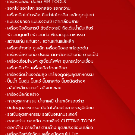
• เครื่องมือลม ปั๊มลม AIR TOOLS
• รอกโซ่ รอกโยก รอกสลิง รอกกว้าน
• เครื่องมือไฮโดรลิค คีมย้ำไฮโดรลิค เหล็กดูดมู่เลย์
• แม่แรงยกรถ แม่แรงตะเข้ เต่าเคลื่อนย้าย
• เครื่องมืออัดจารบี ถังอัดจารบี ถังเติมน้ำมันเกียร์
• พัดลมดูดเป่า พัดลมท่อ พัดลมอุตสาหกรรม
• สว่านแท่น แท่นเจาะ สว่านแท่นแม่เหล็ก
• เครื่องล้างท่อ งูเหล็ก เครื่องมือลอกท่ออุดตัน
• เครื่องมืองานท่อ ประแจ ดัด-ตัด-คว้านท่อ บานแป๊ป
• เครื่องเชื่อมไฟฟ้า ตู้เชื่อมไฟฟ้า อุปกรณ์งานเชื่อม
• เครื่องมือวัด เครื่องมือวัดละเอียด
• เครื่องฉีดน้ำแรงดันสูง เครื่องดูดฝุ่นอุตสาหกรรม
• ปั๊มน้ำ ปั๊มจุ่ม ปั๊มแช่ ปั๊มเทสท่อ ปั๊มชนิดต่างๆ
• สลิงโพลีเยสเตอร์ สลิงยกของ
• เครื่องมือก่อสร้าง
• กาวอุตสาหกรรม น้ำยาเคมี น้ำยาเช็ครอยร้าว
• บันไดอุตสาหกรรม บันไดไฟเบอร์กลาส-อลูมิเนียม
• รถเข็นอุตสาหกรรม รถเข็นอเนกประสงค์
• ดอกสว่าน ดอกกัด ดอกเจียร์ CUTTING TOOLS
• ดอกต๊าป ดายต๊าป ด้ามต๊าป ชุดสปริงซ่อมเกลียว
• เครื่องมือเวิร์คช็อป เครื่องมืองานไม้ DIY