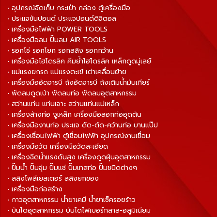
• อุปกรณ์จัดเก็บ กระเป๋า กล่อง ตู้เครื่องมือ
• ประแจขันปอนด์ ประแจปอนด์ดิจิตอล
• เครื่องมือไฟฟ้า POWER TOOLS
• เครื่องมือลม ปั๊มลม AIR TOOLS
• รอกโซ่ รอกโยก รอกสลิง รอกกว้าน
• เครื่องมือไฮโดรลิค คีมย้ำไฮโดรลิค เหล็กดูดมู่เลย์
• แม่แรงยกรถ แม่แรงตะเข้ เต่าเคลื่อนย้าย
• เครื่องมืออัดจารบี ถังอัดจารบี ถังเติมน้ำมันเกียร์
• พัดลมดูดเป่า พัดลมท่อ พัดลมอุตสาหกรรม
• สว่านแท่น แท่นเจาะ สว่านแท่นแม่เหล็ก
• เครื่องล้างท่อ งูเหล็ก เครื่องมือลอกท่ออุดตัน
• เครื่องมืองานท่อ ประแจ ดัด-ตัด-คว้านท่อ บานแป๊ป
• เครื่องเชื่อมไฟฟ้า ตู้เชื่อมไฟฟ้า อุปกรณ์งานเชื่อม
• เครื่องมือวัด เครื่องมือวัดละเอียด
• เครื่องฉีดน้ำแรงดันสูง เครื่องดูดฝุ่นอุตสาหกรรม
• ปั๊มน้ำ ปั๊มจุ่ม ปั๊มแช่ ปั๊มเทสท่อ ปั๊มชนิดต่างๆ
• สลิงโพลีเยสเตอร์ สลิงยกของ
• เครื่องมือก่อสร้าง
• กาวอุตสาหกรรม น้ำยาเคมี น้ำยาเช็ครอยร้าว
• บันไดอุตสาหกรรม บันไดไฟเบอร์กลาส-อลูมิเนียม