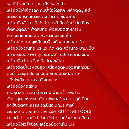
• รอกโซ่ รอกโยก รอกสลิง รอกกว้าน
• เครื่องมือไฮโดรลิค คีมย้ำไฮโดรลิค เหล็กดูดมู่เลย์
• แม่แรงยกรถ แม่แรงตะเข้ เต่าเคลื่อนย้าย
• เครื่องมืออัดจารบี ถังอัดจารบี ถังเติมน้ำมันเกียร์
• พัดลมดูดเป่า พัดลมท่อ พัดลมอุตสาหกรรม
• สว่านแท่น แท่นเจาะ สว่านแท่นแม่เหล็ก
• เครื่องล้างท่อ งูเหล็ก เครื่องมือลอกท่ออุดตัน
• เครื่องมืองานท่อ ประแจ ดัด-ตัด-คว้านท่อ บานแป๊ป
• เครื่องเชื่อมไฟฟ้า ตู้เชื่อมไฟฟ้า อุปกรณ์งานเชื่อม
• เครื่องมือวัด เครื่องมือวัดละเอียด
• เครื่องฉีดน้ำแรงดันสูง เครื่องดูดฝุ่นอุตสาหกรรม
• ปั๊มน้ำ ปั๊มจุ่ม ปั๊มแช่ ปั๊มเทสท่อ ปั๊มชนิดต่างๆ
• สลิงโพลีเยสเตอร์ สลิงยกของ
• เครื่องมือก่อสร้าง
• กาวอุตสาหกรรม น้ำยาเคมี น้ำยาเช็ครอยร้าว
• บันไดอุตสาหกรรม บันไดไฟเบอร์กลาส-อลูมิเนียม
• รถเข็นอุตสาหกรรม รถเข็นอเนกประสงค์
• ดอกสว่าน ดอกกัด ดอกเจียร์ CUTTING TOOLS
• ดอกต๊าป ดายต๊าป ด้ามต๊าป ชุดสปริงซ่อมเกลียว
• เครื่องมือเวิร์คช็อป เครื่องมืองานไม้ DIY