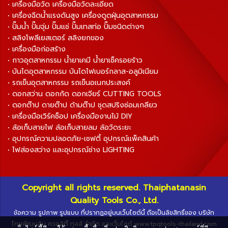
• เครื่องมือวัด เครื่องมือวัดละเอียด
• เครื่องฉีดน้ำแรงดันสูง เครื่องดูดฝุ่นอุตสาหกรรม
• ปั๊มน้ำ ปั๊มจุ่ม ปั๊มแช่ ปั๊มเทสท่อ ปั๊มชนิดต่างๆ
• สลิงโพลีเยสเตอร์ สลิงยกของ
• เครื่องมือก่อสร้าง
• กาวอุตสาหกรรม น้ำยาเคมี น้ำยาเช็ครอยร้าว
• บันไดอุตสาหกรรม บันไดไฟเบอร์กลาส-อลูมิเนียม
• รถเข็นอุตสาหกรรม รถเข็นอเนกประสงค์
• ดอกสว่าน ดอกกัด ดอกเจียร์ CUTTING TOOLS
• ดอกต๊าป ดายต๊าป ด้ามต๊าป ชุดสปริงซ่อมเกลียว
• เครื่องมือเวิร์คช็อป เครื่องมืองานไม้ DIY
• ล้อเก็บสายไฟ ล้อเก็บสายลม ล้อวัดระยะ
• อุปกรณ์ความปลอดภัย-เซฟตี้ อุปกรณ์แพ็คสินค้า
• ไฟส่องสว่าง และอุปกรณ์ช่าง LIGHTING
Copyright all rights reserved. Thaiphatanasin
Quality Tools Co., Ltd.
ข้อความ รูปภาพ รูปแบบ ที่ปรากฏอยู่บนเว็บไซต์นี้ ถือเป็นลิขสิทธิ์ของ บริษัท
ไทยพัฒนสิน ควอลิตี้ ทูลส์ จำกัด และเว็บไซต์ www.tpqtools-thailand.com