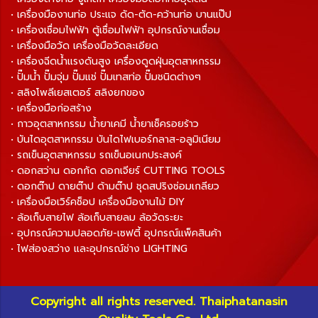
• เครื่องมืองานท่อ ประแจ ดัด-ตัด-คว้านท่อ บานแป๊ป
• เครื่องเชื่อมไฟฟ้า ตู้เชื่อมไฟฟ้า อุปกรณ์งานเชื่อม
• เครื่องมือวัด เครื่องมือวัดละเอียด
• เครื่องฉีดน้ำแรงดันสูง เครื่องดูดฝุ่นอุตสาหกรรม
• ปั๊มน้ำ ปั๊มจุ่ม ปั๊มแช่ ปั๊มเทสท่อ ปั๊มชนิดต่างๆ
• สลิงโพลีเยสเตอร์ สลิงยกของ
• เครื่องมือก่อสร้าง
• กาวอุตสาหกรรม น้ำยาเคมี น้ำยาเช็ครอยร้าว
• บันไดอุตสาหกรรม บันไดไฟเบอร์กลาส-อลูมิเนียม
• รถเข็นอุตสาหกรรม รถเข็นอเนกประสงค์
• ดอกสว่าน ดอกกัด ดอกเจียร์ CUTTING TOOLS
• ดอกต๊าป ดายต๊าป ด้ามต๊าป ชุดสปริงซ่อมเกลียว
• เครื่องมือเวิร์คช็อป เครื่องมืองานไม้ DIY
• ล้อเก็บสายไฟ ล้อเก็บสายลม ล้อวัดระยะ
• อุปกรณ์ความปลอดภัย-เซฟตี้ อุปกรณ์แพ็คสินค้า
• ไฟส่องสว่าง และอุปกรณ์ช่าง LIGHTING
Copyright all rights reserved. Thaiphatanasin