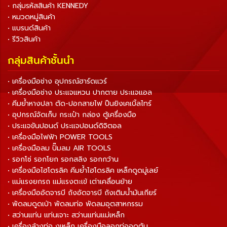
• กลุ่มรหัสสินค้า KENNEDY
• หมวดหมู่สินค้า
• แบรนด์สินค้า
• รีวิวสินค้า
กลุ่มสินค้าชั้นนำ
• เครื่องมือช่าง อุปกรณ์ฮาร์ดแวร์
• เครื่องมือช่าง ประแจแหวน ปากตาย ประแจแอล
• คีมย้ำหางปลา ตัด-ปอกสายไฟ ปืนยิงเคเบิ้ลไทร์
• อุปกรณ์จัดเก็บ กระเป๋า กล่อง ตู้เครื่องมือ
• ประแจขันปอนด์ ประแจปอนด์ดิจิตอล
• เครื่องมือไฟฟ้า POWER TOOLS
• เครื่องมือลม ปั๊มลม AIR TOOLS
• รอกโซ่ รอกโยก รอกสลิง รอกกว้าน
• เครื่องมือไฮโดรลิค คีมย้ำไฮโดรลิค เหล็กดูดมู่เลย์
• แม่แรงยกรถ แม่แรงตะเข้ เต่าเคลื่อนย้าย
• เครื่องมืออัดจารบี ถังอัดจารบี ถังเติมน้ำมันเกียร์
• พัดลมดูดเป่า พัดลมท่อ พัดลมอุตสาหกรรม
• สว่านแท่น แท่นเจาะ สว่านแท่นแม่เหล็ก
• เครื่องล้างท่อ งูเหล็ก เครื่องมือลอกท่ออุดตัน